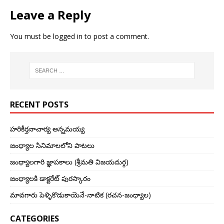
Leave a Reply
You must be
logged in
to post a comment.
RECENT POSTS
హరికీర్తనాచార్య అన్నమయ్య
జంధ్యాల సినిమాలలోని పాటలు
జంధ్యాలగారి జ్ఞాపకాలు (శ్రీమతి విజయదుర్గ)
జంధ్యాలకి డాక్టరేట్ పురస్కారం
మావగారు పెళ్ళికొడుకాయెనే-నాటిక (రచన-జంధ్యాల)
CATEGORIES