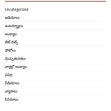
Uncategorized
ఆడియోలు
ఇంటర్వ్యూలు
జంధ్యాల
టిట్ బిట్స్
ఫోటోలు
మెచ్చుతునకలు
వార్తల్లో జంధ్యాల
వివిధ
వీడియోలు
వ్యాసాలు
సినిమాలు