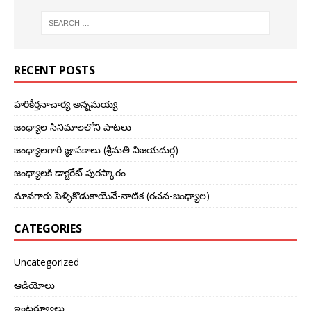
RECENT POSTS
హరికీర్తనాచార్య అన్నమయ్య
జంధ్యాల సినిమాలలోని పాటలు
జంధ్యాలగారి జ్ఞాపకాలు (శ్రీమతి విజయదుర్గ)
జంధ్యాలకి డాక్టరేట్ పురస్కారం
మావగారు పెళ్ళికొడుకాయెనే-నాటిక (రచన-జంధ్యాల)
CATEGORIES
Uncategorized
ఆడియోలు
ఇంటర్వ్యూలు