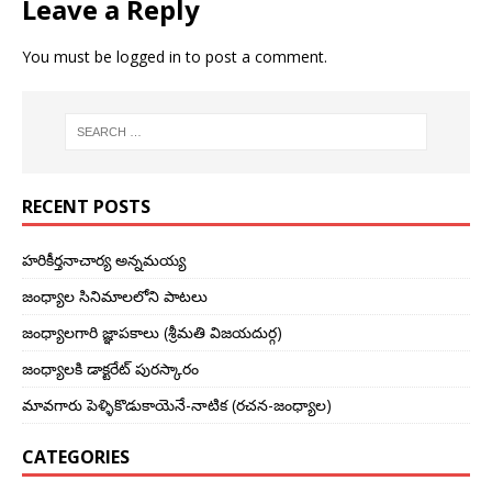
Leave a Reply
You must be
logged in
to post a comment.
RECENT POSTS
హరికీర్తనాచార్య అన్నమయ్య
జంధ్యాల సినిమాలలోని పాటలు
జంధ్యాలగారి జ్ఞాపకాలు (శ్రీమతి విజయదుర్గ)
జంధ్యాలకి డాక్టరేట్ పురస్కారం
మావగారు పెళ్ళికొడుకాయెనే-నాటిక (రచన-జంధ్యాల)
CATEGORIES