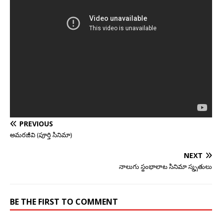
PREVIOUS
అమరజీవి (పూర్తి సినిమా)
NEXT
నాలుగు స్థంభాలాట సినిమా స్మృతులు
BE THE FIRST TO COMMENT