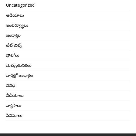
Uncategorized
ఆడియోలు
ఇంటర్వ్యూలు
జంధ్యాల
టిట్ బిట్స్
ఫోటోలు
మెచ్చుతునకలు
వార్తల్లో జంధ్యాల
వివిధ
వీడియోలు
వ్యాసాలు
సినిమాలు