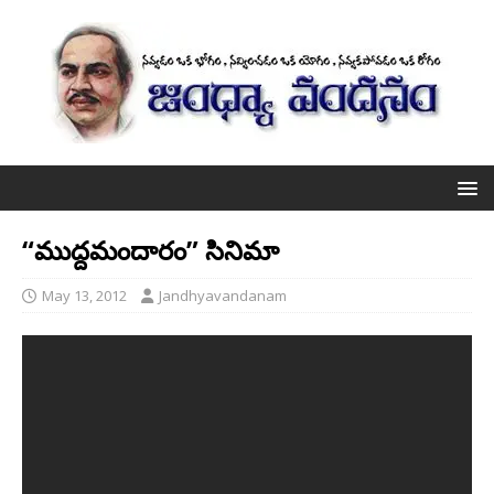
“ముద్దమందారం” సినిమా
May 13, 2012
Jandhyavandanam