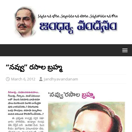
“నవ్వు” రసాల బ్రహ్మ
March 6, 2012
Jandhyavandanam