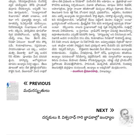
PREVIOUS
మధురస్మృతులు
NEXT
దర్శకులు కె. విశ్వనాధ్ గారి జ్ఞాపకాల్లో జంధ్యాల