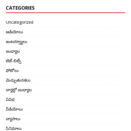
CATEGORIES
Uncategorized
ఆడియోలు
ఇంటర్వ్యూలు
జంధ్యాల
టిట్ బిట్స్
ఫోటోలు
మెచ్చుతునకలు
వార్తల్లో జంధ్యాల
వివిధ
వీడియోలు
వ్యాసాలు
సినిమాలు