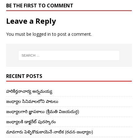
BE THE FIRST TO COMMENT
Leave a Reply
You must be
logged in
to post a comment.
RECENT POSTS
హరికీర్తనాచార్య అన్నమయ్య
జంధ్యాల సినిమాలలోని పాటలు
జంధ్యాలగారి జ్ఞాపకాలు (శ్రీమతి విజయదుర్గ)
జంధ్యాలకి డాక్టరేట్ పురస్కారం
మావగారు పెళ్ళికొడుకాయెనే-నాటిక (రచన-జంధ్యాల)