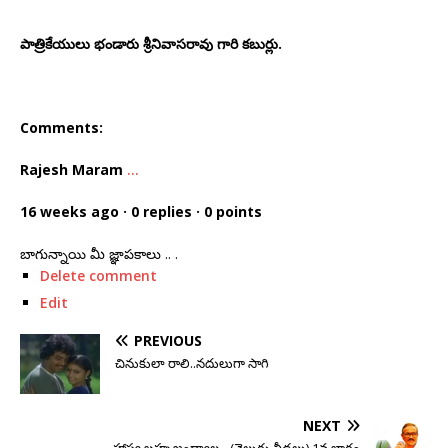
పాత్రికేయులు భండారు శ్రీనివాసరావు గారి కబుర్లు.
Comments:
Rajesh Maram
…
16 weeks ago · 0 replies · 0 points
బాగున్నాయి మీ జ్ఞాపకాలు .. .
Delete comment
Edit
PREVIOUS
చినుకులా రాలి..నదులుగా సాగి
NEXT