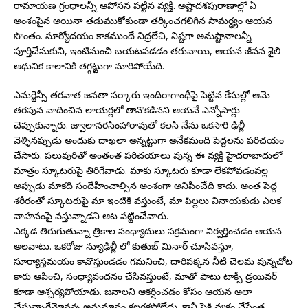
రామాయణ గ్రంధాలన్నీ ఆపోసన పట్టిన వ్యక్తి. అష్టాదశపురాణాల్లో ఏ
అంశంపైన అయినా తడుముకోకుండా తర్కించగలిగిన సామర్ధ్యం ఆయన
సొంతం. సూర్యోదయం కాకముందే నిద్రలేచి, నిష్టగా అనుష్టానాలన్నీ
పూర్తిచేసుకుని, ఇంటినుంచి బయటపడడం తరువాయి, ఆయన జీవన శైలి
ఆధునిక కాలానికి తగ్గట్టుగా మారిపోయేది.
ఎమర్జెన్సీ తరవాత జనతా సర్కారు ఇందిరాగాంధీపై పెట్టిన కేసుల్లో ఆమె
తరపున వాదించిన లాయర్లలో తానొకడినని ఆయనే ఎన్నోసార్లు
చెప్పుకున్నారు. జ్వాలానరసింహారావుతో కలసి నేను ఒకసారి ఢిల్లీ
వెళ్ళినప్పుడు అందుకు దాఖలా అన్నట్టుగా అనేకమంది పెద్దలను పరిచయం
చేసారు. పలువురితో అంతంత పరిచయాలు వున్న ఈ వ్యక్తి హైదరాబాదులో
మాత్రం స్కూటరుపై తిరిగేవాడు. మాకు స్కూటరు కూడా లేకపోవడంవల్ల
అప్పుడు మాకది సందేహించాల్సిన అంశంగా అనిపించేది కాదు. అంత పెద్ద
శరీరంతో స్కూటరుపై మా ఇంటికి వస్తుంటే, మా పిల్లలు వినాయకుడు ఎలక
వాహనంపై వస్తున్నాడని ఆట పట్టించేవారు.
ఎక్కడ తిరుగుతున్నా త్రికాల సంధ్యాదులు సక్రమంగా నిర్వర్తించడం ఆయన
అలవాటు. ఒకరోజు న్యూఢిల్లీ లో కుతుబ్ మినార్ చూసివస్తూ,
సూర్యాస్తమయం కావొస్తుండడం గమనించి, దారిపక్కన నీటి చెలమ వున్నచోట
కారు ఆపించి, సంధ్యావందనం చేసివస్తుంటే, మాతో పాటు టాక్సీ డ్రయివర్
కూడా ఆశ్చర్యపోయాడు. జనాలని ఆకర్షించడం కోసం ఆయన అలా
చేస్తున్నారేమోనన్న అనుమానం కలగకపోలేదు. కానీ పైకి వ్యక్తం చేసేంత