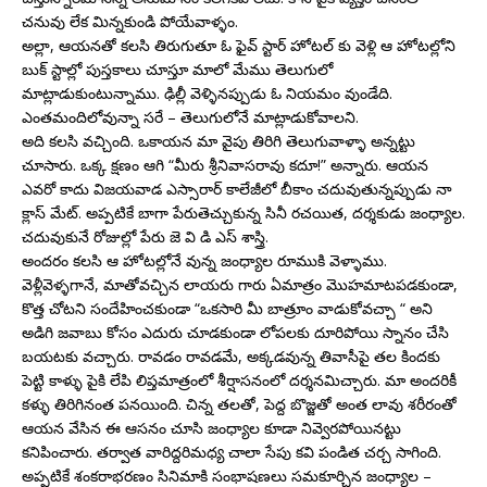
చనువు లేక మిన్నకుండి పోయేవాళ్ళం.
అల్లా, ఆయనతో కలసి తిరుగుతూ ఓ ఫైవ్ స్టార్ హోటల్ కు వెళ్లి ఆ హోటల్లోని
బుక్ స్టాల్లో పుస్తకాలు చూస్తూ మాలో మేము తెలుగులో
మాట్లాడుకుంటున్నాము. ఢిల్లీ వెళ్ళినప్పుడు ఓ నియమం వుండేది.
ఎంతమందిలోవున్నా సరే – తెలుగులోనే మాట్లాడుకోవాలని.
అది కలసి వచ్చింది. ఒకాయన మా వైపు తిరిగి తెలుగువాళ్ళా అన్నట్టు
చూసారు. ఒక్క క్షణం ఆగి “మీరు శ్రీనివాసరావు కదూ!” అన్నారు. ఆయన
ఎవరో కాదు విజయవాడ ఎస్సారార్ కాలేజీలో బీకాం చదువుతున్నప్పుడు నా
క్లాస్ మేట్. అప్పటికే బాగా పేరుతెచ్చుకున్న సినీ రచయిత, దర్శకుడు జంధ్యాల.
చదువుకునే రోజుల్లో పేరు జె వి డి ఎస్ శాస్త్రి.
అందరం కలసి ఆ హోటల్లోనే వున్న జంధ్యాల రూముకి వెళ్ళాము.
వెళ్లీవెళ్ళగానే, మాతోవచ్చిన లాయరు గారు ఏమాత్రం మొహమాటపడకుండా,
కొత్త చోటని సందేహించకుండా “ఒకసారి మీ బాత్రూం వాడుకోవచ్చా “ అని
అడిగి జవాబు కోసం ఎదురు చూడకుండా లోపలకు దూరిపోయి స్నానం చేసి
బయటకు వచ్చారు. రావడం రావడమే, అక్కడవున్న తివాసీపై తల కిందకు
పెట్టి కాళ్ళు పైకి లేపి లిప్తమాత్రంలో శీర్షాసనంలో దర్శనమిచ్చారు. మా అందరికీ
కళ్ళు తిరిగినంత పనయింది. చిన్న తలతో, పెద్ద బొజ్జతో అంత లావు శరీరంతో
ఆయన వేసిన ఈ ఆసనం చూసి జంధ్యాల కూడా నివ్వెరపోయినట్టు
కనిపించారు. తర్వాత వారిద్దరిమధ్య చాలా సేపు కవి పండిత చర్చ సాగింది.
అప్పటికే శంకరాభరణం సినిమాకి సంభాషణలు సమకూర్చిన జంధ్యాల –