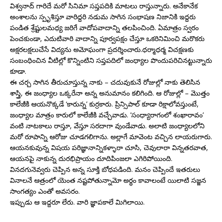
విశ్వనాద్ గారిదే మరో సినిమా సప్తపదికి మాటలు రాస్తున్నారు. అనేకానేక
అంశాలను స్పృశిస్తూ వారిద్దరి నడుమ సాగిన సంభాషణ నిజానికి ఇద్దరు
పండిత శ్రేష్టులమధ్య జరిగే వాదోపవాదాన్ని తలపించింది. ఏమాత్రం స్వరం
పెంచకుండా, ఎదుటివారి వాదాన్ని పూర్వపక్షం చేస్తూ ఒకరినిమించి మరొకరు
అక్షరలక్షలుచేసే విద్యను అమోఘంగా ప్రదర్శించారు.ధర్మాధర్మ విచక్షణకు
సంబంధించిన వీటిల్లో కొన్నింటిని సప్తపదిలో జంధ్యాల పొందుపరిచినట్టున్నారు
కూడా.
ఈ చర్చ సాగిన తీరుచూస్తున్న నాకు – చదువుకునే రోజుల్లో నాకు తెలిసిన
శాస్త్రి, ఈ జంధ్యాల ఒక్కరేనా అన్న అనుమానం కలిగింది. ఆ రోజుల్లో – మొత్తం
కాలేజీకి ఆయనొక్కడే ‘కారున్న’ కుర్రకారు. ప్రిన్సిపాల్ కూడా రిక్షాలోవస్తుంటే,
జంధ్యాల మాత్రం కారులో కాలేజీకి వచ్చేవాడు. ’సంధ్యారాగంలో శంఖారావం’
వంటి నాటకాలు రాస్తూ, వేస్తూ సరదాగా వుండేవాడు. అలాటి జంధ్యాలలోని
మరో రూపాన్ని ఆరోజు చూడగలిగాను. అల్లాగే మావెంట వచ్చిన లాయరుగారు.
ఆయనకువున్న విషయ పరిజ్ఞానాన్నికళ్ళారా చూసి, చెవులారా విన్నతరవాత,
ఆయనపై నాకున్న దురభిప్రాయం దూదిపింజలా ఎగిరిపోయింది.
వినదగునెవ్వరు చెప్పిన అన్న సూక్తి బోధపడింది. మనం చెప్పిందే ఇతరులు
వినాలనే ఆత్రంలో యెంత నష్టపోతున్నామో అర్ధం కావాలంటే యిలాటి సజ్జన
సాంగత్యం ఎంతో అవసరం.
ఇప్పుడు ఆ ఇద్దరూ లేరు. వారి జ్ఞాపకాలే మిగిలాయి.