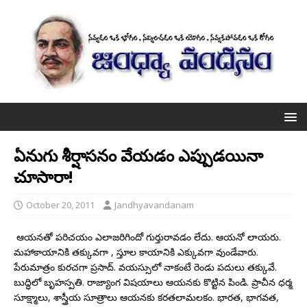
ఏనుగు శీర్షాసనం వేయడం ఎప్పుడయినా
చూసారా!
October 20, 2011
Jandhyavandanam
ఆయనతో పరిచయం ఎలాజరిగిందో గుర్తురావడం లేదు. ఆయనో లాయరు.
మహాకాయానికి తక్కువగా , స్తూల కాయానికి ఎక్కువగా వుండేవారు.
పేరుమాత్రం కురచగా ప్రసాద్. వయస్సులో నాకంటే రెండు పదులు తక్కువే.
బుద్ధిలో బృహస్పతి. రాజ్యాంగ విషయాలు ఆయనకు కొట్టిన పిండి. ప్రాచీన ధర్మ
సూక్ష్మాలు, శాస్త్రీయ సూత్రాలు ఆయనకు కరతలామలకం. భారత, భాగవత,