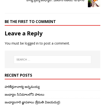
హాస్య బ్రహ్మ జంధ్యాల…(వెలుగు నీడలు) 1వ భాగం
BE THE FIRST TO COMMENT
Leave a Reply
You must be
logged in
to post a comment.
RECENT POSTS
హరికీర్తనాచార్య అన్నమయ్య
జంధ్యాల సినిమాలలోని పాటలు
జంధ్యాలగారి జ్ఞాపకాలు (శ్రీమతి విజయదుర్గ)