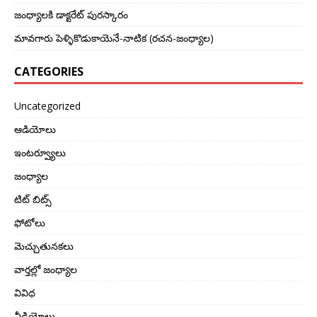
జంధ్యాలకి డాక్టరేట్ పురస్కారం
మావగారు పెళ్ళికొడుకాయెనే-నాటిక (రచన-జంధ్యాల)
CATEGORIES
Uncategorized
ఆడియోలు
ఇంటర్వ్యూలు
జంధ్యాల
టిట్ బిట్స్
ఫోటోలు
మెచ్చుతునకలు
వార్తల్లో జంధ్యాల
వివిధ
వీడియోలు