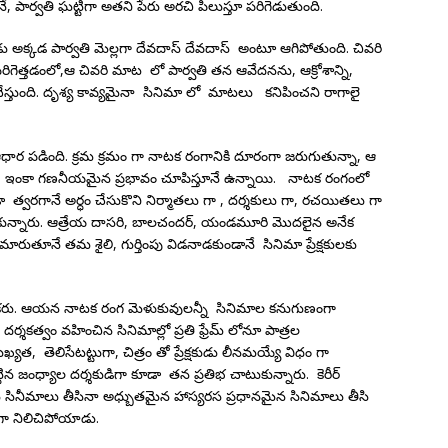
 పార్వతి ఘట్టిగా అతని పేరు అరచి పిలుస్తూ పరిగెడుతుంది.
ు అక్కడ పార్వతి మెల్లగా దేవదాస్ దేవదాస్ అంటూ ఆగిపోతుంది. చివరి
 పరిగెత్తడంలో,ఆ చివరి మాట లో పార్వతి తన ఆవేదనను, ఆక్రోశాన్ని,
స్తుంది. దృశ్య కావ్యమైనా సినిమా లో మాటలు కనిపించని రాగాలై
 పడింది. క్రమ క్రమం గా నాటక రంగానికి దూరంగా జరుగుతున్నా, ఆ
, ఇంకా గణనీయమైన ప్రభావం చూపిస్తూనే ఉన్నాయి. నాటక రంగంలో
్వరగానే అర్ధం చేసుకొని నిర్మాతలు గా , దర్శకులు గా, రచయితలు గా
ున్నారు. ఆత్రేయ దాసరి, బాలచందర్, యండమూరి మొదలైన అనేక
తూనే తమ శైలి, గుర్తింపు విడనాడకుండానే సినిమా ప్రేక్షకులకు
యాల ఒకరు. ఆయన నాటక రంగ మెళుకువులన్నీ సినిమాల కనుగుణంగా
శకత్వం వహించిన సినిమాల్లో ప్రతి ఫ్రేమ్ లోనూ పాత్రల
యత, తెలిసేటట్టుగా, చిత్రం తో ప్రేక్షకుడు లీనమయ్యే విధం గా
ిన జంధ్యాల దర్శకుడిగా కూడా తన ప్రతిభ చాటుకున్నారు. కెరీర్
్ సినీమాలు తీసినా అధ్బుతమైన హాస్యరస ప్రధానమైన సినిమాలు తీసి
ిగా నిలిచిపోయాడు.