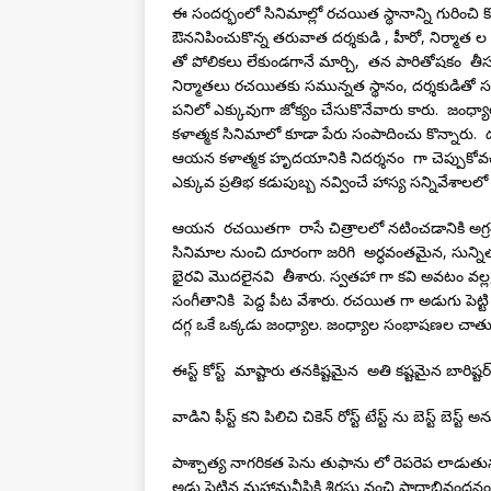
ఈ సందర్భంలో సినిమాల్లో రచయిత స్థానాన్ని గురించి
ఔననిపించుకొన్న తరువాత దర్శకుడి , హీరో, నిర్మాత
తో పోలికలు లేకుండగానే మార్చి, తన పారితోషకం తీసు
నిర్మాతలు రచయితకు సమున్నత స్థానం, దర్శకుడితో స
పనిలో ఎక్కువుగా జోక్యం చేసుకొనేవారు కారు. జంధ
కళాత్మక సినిమాలో కూడా పేరు సంపాదించు కొన్నారు.
ఆయన కళాత్మక హృదయానికి నిదర్శనం గా చెప్పుకోవచ
ఎక్కువ ప్రతిభ కడుపుబ్బ నవ్వించే హాస్య సన్నివేశాల
ఆయన రచయితగా రాసే చిత్రాలలో నటించడానికి అగ్రశ్
సినిమాల నుంచి దూరంగా జరిగి అర్ధవంతమైన, సున్ని
భైరవి మొదలైనవి తీశారు. స్వతహా గా కవి అవటం వల
సంగీతానికి పెద్ద పీట వేశారు. రచయిత గా అడుగు పెట
దగ్గ ఒకే ఒక్కడు జంధ్యాల. జంధ్యాల సంభాషణల చాతు
ఈస్ట్ కోస్ట్ మాష్టారు తనకిష్టమైన అతి కష్టమైన బారిష్టర
వాడిని ఫీస్ట్ కని పిలిచి చికెన్ రోస్ట్ టేస్ట్ ను బెస్ట్
పాశ్చాత్య నాగరికత పెను తుఫాను లో రెపరెప లాడుతు
అడ్డు పెట్టిన మహామనీషికి శిరసు వంచి పాదాభివం