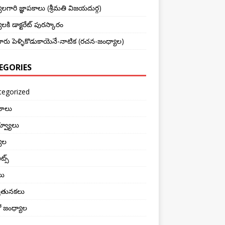
లగారి జ్ఞాపకాలు (శ్రీమతి విజయదుర్గ)
లకి డాక్టరేట్ పురస్కారం
రు పెళ్ళికొడుకాయెనే-నాటిక (రచన-జంధ్యాల)
EGORIES
tegorized
ోలు
వ్యూలు
ాల
ట్స్
లు
ుతునకలు
్లో జంధ్యాల