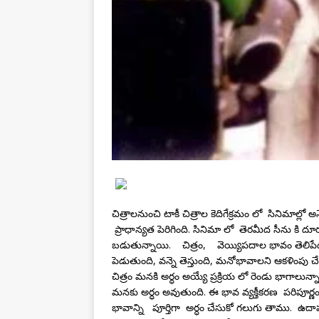
చిత్రాలనుంచి టాకీ చిత్రాల కెదిగేక్రమం లో సినిమాల్లో
ప్రాధాన్యత పెరిగింది. సినిమా లో తెరమీద సీను కి దూ
బడుతున్నాయి. చిత్రం, వెయ్యిపదాల భావం తెలిపేదయ
పెడుతుంది, వన్నె తెస్తుంది, మనోభావాలని ఆకళింపు 
చిత్రం మనకి అర్ధం అయ్యే ప్రక్రియ లో రెండు భాగాల
మనకు అర్ధం అవుతుంది. ఈ భావ వ్యక్తీకరణ పరిపూర
భావాన్ని పూర్తిగా అర్ధం చేసుకో గలుగు తాము. ఉద