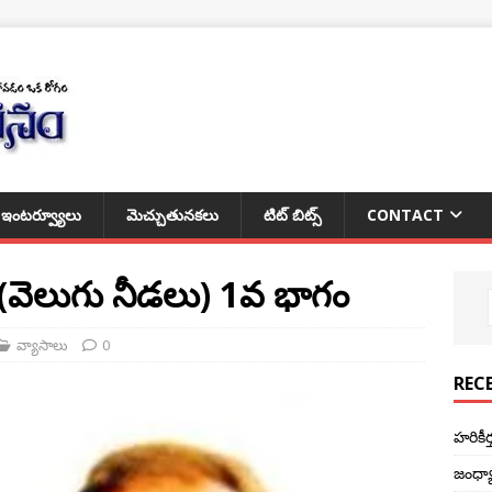
ఇంటర్వ్యూలు
మెచ్చుతునకలు
టిట్ బిట్స్
CONTACT
…(వెలుగు నీడలు) 1వ భాగం
వ్యాసాలు
0
REC
హరికీ
జంధ్య