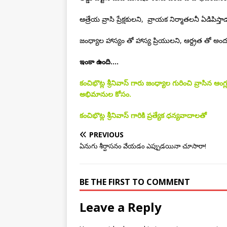
ఆత్రేయ వ్రాసి ప్రేక్షకులని, వ్రాయక నిర్మాతలనీ ఏడిపి
జంధ్యాల హాస్యం తో హాస్య ప్రియులని, ఆర్ద్రత తో అంద
ఇంకా ఉంది….
కంచిభొట్ల శ్రీనివాస్ గారు జంధ్యాల గురించి వ్రాసిన ఆం
అభిమానుల కోసం.
కంచిభొట్ల శ్రీనివాస్ గారికి ప్రత్యేక ధన్యవాదాలతో
PREVIOUS
ఏనుగు శీర్షాసనం వేయడం ఎప్పుడయినా చూసారా!
BE THE FIRST TO COMMENT
Leave a Reply