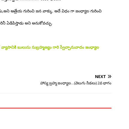
స్తాడు,అని ఆత్రేయ గురించి జన వాక్కు. అదే విధం గా జంధ్యాల గురించి
రినీ ఏడిపిస్తాడు అని అనుకోవచ్చు.
గ్ల వ్యాసానికి బులుసు సుబ్రహ్మణ్యం గారి స్వేచ్చానువాదం జంధ్యాల
NEXT
హాస్య బ్రహ్మ జంధ్యాల…(వెలుగు నీడలు) 2వ భాగం