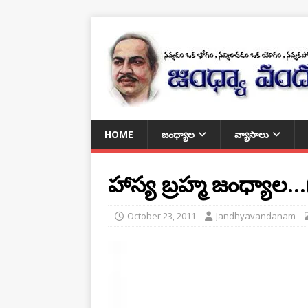
HOME
జంధ్యాల
వ్యాసాలు
హాస్య బ్రహ్మ జంధ్యాల
October 23, 2011
Jandhyavandanam