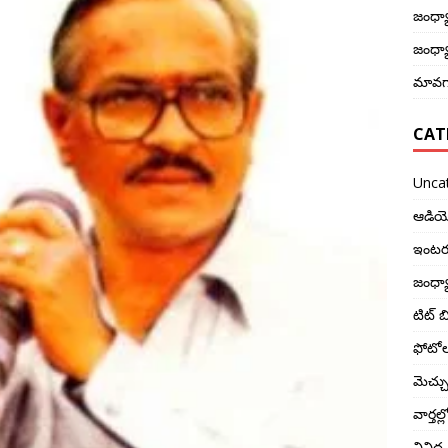
జంధ్యా
జంధ్యా
మావగా
CAT
Unca
ఆడియ
ఇంటర్
జంధ్య
టిట్ బి
ఫోటో
మెచ్చ
వార్తల
వివిధ