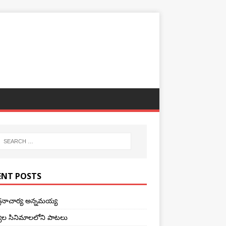
ENT POSTS
ర్తనాచార్య అన్నమయ్య
ాల సినిమాలలోని పాటలు