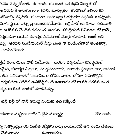
 కొంచెం చెప్పుకోవాలి. ఈ నాడు రచయిత ఒక కధని నిర్మాత తో
 ల అభిరుచి కి అనుగుణంగా కధను మార్చుతూ, కొండొకచో అసలు కధ
కోవాల్సి వస్తోంది. రచయిత ప్రాముఖ్యత తగ్గుతూ వస్తోంది. ఒకప్పుడు
మాన స్థాయి ఇచ్చి వ్రాయించుకొనేవారు. ఆగ్ర హీరో లు కూడా రచయిత
్యాల ఆ కోవకు చెందిన రచయిత. ఆయన కమర్షియల్ సినిమాల లో గానే ,
 దర్శకుడిగా ఆయన కళాత్మక సినిమాలకే మొగ్గు చూపారు అంటే అది
్చు. ఆయన సెంటిమెంటల్ సీన్లు ఎంత గా పండించేవారో అంతకన్నా
లో చూపించేవారు.
రేణి కళాకారులు పోటీ పడేవారు. ఆయన దర్శకుడిగా కమర్షియల్
తమైన, కళాత్మక చిత్రాలు, ముద్దమందారం, నాలుగు స్థంభాల ఆట, ఆనంద
్ల, తన సినిమాలలో సంభాషణల లోను, పాటల లోనూ సాహిత్యానికి,
్టి దర్శకుడిగా ఎదిగిన అతికొద్దిమంది కళాకారులలో దాసరి సరసన ఉండ
ర్యం ఈ కింద వాటిలో చూడవచ్చు.
్ టెస్ట్ ఫస్ట్ లో పాస్ అయ్యి నందుకు తన పక్కింటి
 బెస్ట్ అనుకుంటూ సుష్టుగా లాగించి బ్రేవ్ మన్నాట్ట ……… …………….. వేట గాడు.
న్న సత్సాంప్రదాయ సంగీత జ్యోతిని కాపు కాయడానికి తన రెండు చేతులు
దనం చేస్తున్నాను ……………… శంకరాభరణం