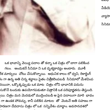
వీడి
వ్యాస
సినిమ
ఒక భావాన్ని వెయ్యి పదాల తో కన్నా ఒక చిత్రం లో బాగా పలికించ
గలం. అందుకనే సినిమా ని ఒక దృశ్యకావ్యం అంటారు. మూకీ
 అనేక మార్పులు చోటు చేసుకొన్నాయి. ఆధునిక కాలం లో ధ్వని, రికార్డింగ్
రం గా ఉన్న అతి చిన్న శబ్దాలు సైతం చిత్రీకరింపబడి సినిమాలో మేళవింప
ినా, ఒక్కొక్కప్పుడు ఒక మాట చిత్రం లోని భావానికి పదును
చేసుకొనే టందుకు ఉపయోగపడుతూ చిత్రానికి ఒక పరిపూర్ణతను తెస్తుంది.
ున్నాయి. చిత్రం మన మెదడులో ముద్రించబడి ఆ పైన పదాలుగా మారి భావం
్ణం గా ఉండక పోవచ్చు. కానీ పలికిన మాటల తో వెంటనే అతి సహజం గా
ాహరణగా దేవదాసు చిత్రం లో ఒక సన్నివేశం చూద్దాం. అవసానదశలో