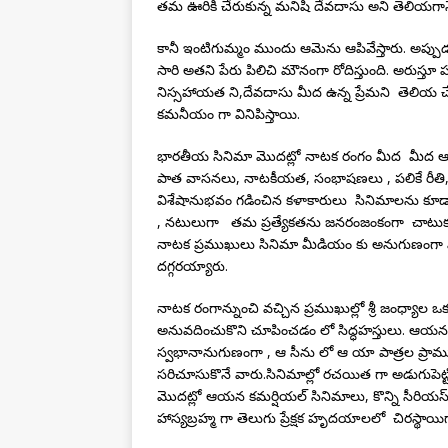
తమ ఊరికి చేరుకున్న మనిషి దేవదాసు అని తెలియగానే,
కానీ ఇంటిగుమ్మం ముందు ఆమెను ఆపివేస్తారు. అప్పుడ
సారి అతని పేరు పిలిచి మౌనంగా రోదిస్తుంది. అరుస్తూ
నిస్సహాయత ని,దేవదాసు మీద ఉన్న ప్రేమని తెలియ చే
కమనీయం గా వినిపిస్తాయి.
భారతీయ సినిమా మొదట్లో నాటక రంగం మీద మీద ఆధార
పాత వాసనలు, నాటకీయత, సంభాషణలు , పలికే రీతి
విశేషానుభవం గడించిన కళాకారులు సినిమాలను కూడా త
, నటులుగా తమ ప్రత్యేకతను జనరంజంకంగా చాటుక
నాటక ప్రముఖులు సినిమా మీడియం కు అనుగుణంగా మారు
దగ్గరయ్యారు.
నాటక రంగాన్నుంచి వచ్చిన ప్రముఖుల్లో శ్రీ జంధ్
అనువదించుకొని చూపించడం లో సిద్ధహస్తులు. ఆయన దర్
స్వభానానుగుణంగా , ఆ సీను లో ఆ యా పాత్రల ప్రాముఖ్
సరిచూసుకొనే వారు.సినిమాల్లో రచయిత గా అడుగుపెట్ట
మొదట్లో ఆయన కమర్షియల్ సినిమాలు, కొన్ని సీరియస
హాస్యబ్రహ్మ గా తెలుగు ప్రేక్షక హృదయాలలో చిరస్థాయ