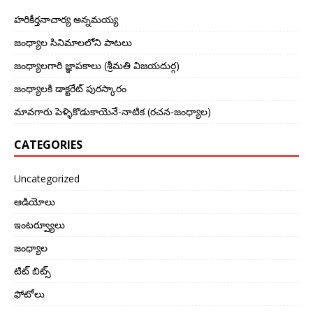
హరికీర్తనాచార్య అన్నమయ్య
జంధ్యాల సినిమాలలోని పాటలు
జంధ్యాలగారి జ్ఞాపకాలు (శ్రీమతి విజయదుర్గ)
జంధ్యాలకి డాక్టరేట్ పురస్కారం
మావగారు పెళ్ళికొడుకాయెనే-నాటిక (రచన-జంధ్యాల)
CATEGORIES
Uncategorized
ఆడియోలు
ఇంటర్వ్యూలు
జంధ్యాల
టిట్ బిట్స్
ఫోటోలు