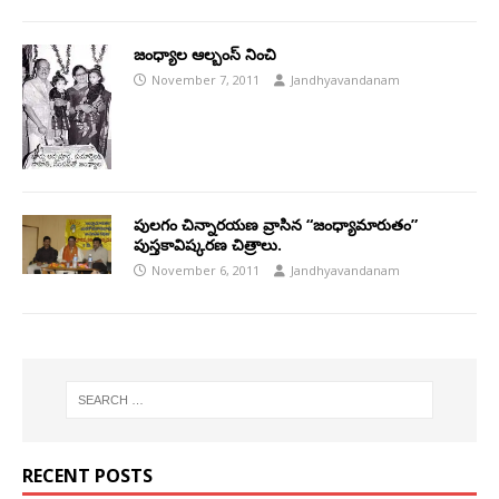
జంధ్యాల ఆల్బంస్ నించి
November 7, 2011
Jandhyavandanam
పులగం చిన్నారయణ వ్రాసిన “జంధ్యామారుతం”
పుస్తకావిష్కరణ చిత్రాలు.
November 6, 2011
Jandhyavandanam
RECENT POSTS