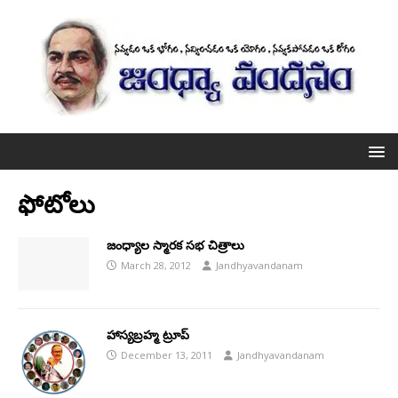
ఫోటోలు
జంధ్యాల స్మారక సభ చిత్రాలు
March 28, 2012
Jandhyavandanam
హాస్యబ్రహ్మ ట్రూప్
December 13, 2011
Jandhyavandanam