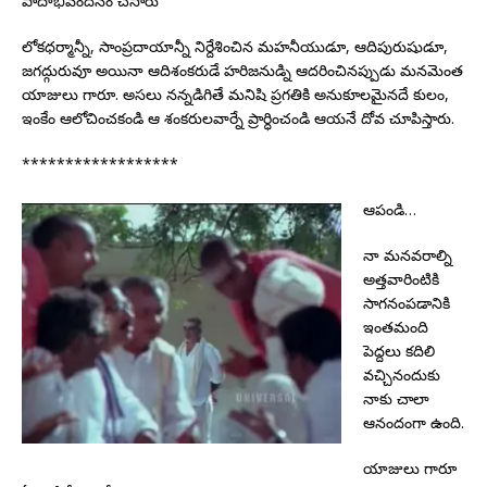
పాదాభివందనం చేసారు
లోకధర్మాన్నీ, సాంప్రదాయాన్నీ నిర్దేశించిన మహనీయుడూ, ఆదిపురుషుడూ,
జగద్గురువూ అయినా ఆదిశంకరుడే హరిజనుడ్ని ఆదరించినప్పుడు మనమెంత
యాజులు గారూ. అసలు నన్నడిగితే మనిషి ప్రగతికి అనుకూలమైనదే కులం,
ఇంకేం ఆలోచించకండి ఆ శంకరులవార్నే ప్రార్ధించండి ఆయనే దోవ చూపిస్తారు.
******************
ఆపండి…
నా మనవరాల్ని
అత్తవారింటికి
సాగనంపడానికి
ఇంతమంది
పెద్దలు కదిలి
వచ్చినందుకు
నాకు చాలా
ఆనందంగా ఉంది.
యాజులు గారూ