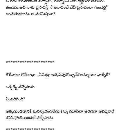
ఓ వరం కోరుకోడానికి వచ్చాను, రేపట్నించీ నీకు గజ్జెలతో అవసరం
ఉండదు,అవి నాకు ప్రసాదిస్తే నే ఆరాధించే దేవీ ప్రసాదంలా గుండెల్లో
దాచుకుంటాను. ఆ వరమిస్తావా?
*********************
గౌరీనాథా గౌరీనాథా…ఏమిట్రా ఇది,ఎపుడొచ్చావ్?అమ్మాయీ వాళ్ళేరీ?
ఒక్కడ్నే వచ్చేసాను.
ఏంజరిగింది?
అక్కడుండడానికి మనస్కరించలేదు.కన్ను మూసినా తెరిచినా అమ్మవారే
కనిపిస్తోంది,అందుకే వచ్చేసాను.
*********************