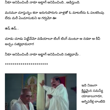
నీకూ అనిపించిందీ నాకూ అట్లాగే అనిపించింది…ఆడిస్తుంది.
మనమూ చూస్తున్నం కదా ఇరుగుపొరుగు వాళ్లతో ఓ మాటలేదు ఓ పలకరింపు
లేదు మరీ ఏంచూసుకుని ఆ గర్వమో ఊ
ఉష్ ఉష్…
చూడు చూడు పెట్టేవేమో వడియాలూ టింగ్ టింగ్ మంటూ ఆ నడకా ఆ ఠీవీ
అచ్చం సత్యభామలాగ
నీకూ అనిపించిందీ నాకూ అట్టాగే అనిపించింది సత్యభామే .
**********************
ఇది నిజంగా
క్లిష్టమైన సమస్యే
యాజులుగారూ,
అగ్నిపరీక్ష లాంటిది