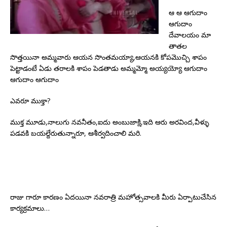
ఆ ఆ ఆగుదాం
ఆగుదాం
దేవాలయం మా
తాతల
సొత్తయినా అమ్మవారు ఆయన సొంతమయ్యా,ఆయనకి కోపమొచ్చి శాపం
పెట్టాడంటే ఏడు తరాలకి శాపం పెడతాడు అమ్మమ్మో అయ్యయ్యో ఆగుదాం
ఆగుదాం ఆగుదాం
ఎవరూ ముక్తా?
ముక్త మూడు,నాలుగు నవనీతం,ఐదు అంబుజాక్షి,ఇది ఆరు అరవింద,వీళ్ళు
పడవకి బయల్దేరుతున్నారూ, ఆశీర్వదించాలి మరి.
రాజు గారూ కారణం ఏదయినా నవరాత్రి మహోత్సవాలకి మీరు ఏర్పాటుచేసిన
కార్యక్రమాలు…