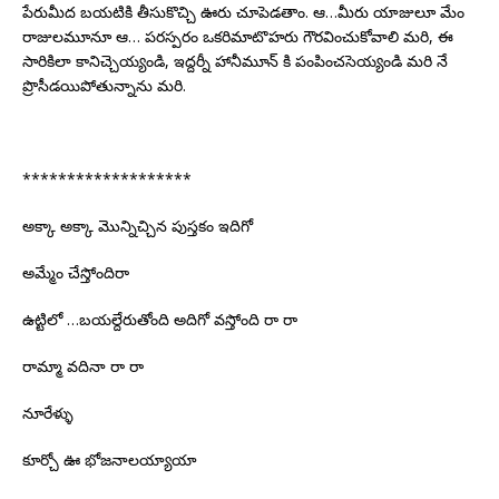
పేరుమీద బయటికి తీసుకొచ్చి ఊరు చూపెడతాం. ఆ…మీరు యాజులూ మేం
రాజులమూనూ ఆ… పరస్పరం ఒకరిమాటొహరు గౌరవించుకోవాలి మరి, ఈ
సారికిలా కానిచ్చెయ్యండి, ఇద్దర్నీ హానీమూన్ కి పంపించసెయ్యండి మరి నే
ప్రొసీడయిపోతున్నాను మరి.
*******************
అక్కా అక్కా మొన్నిచ్చిన పుస్తకం ఇదిగో
అమ్మేం చేస్తోందిరా
ఉట్టిలో …బయల్దేరుతోంది అదిగో వస్తోంది రా రా
రామ్మా వదినా రా రా
నూరేళ్ళు
కూర్చో ఊ భోజనాలయ్యాయా