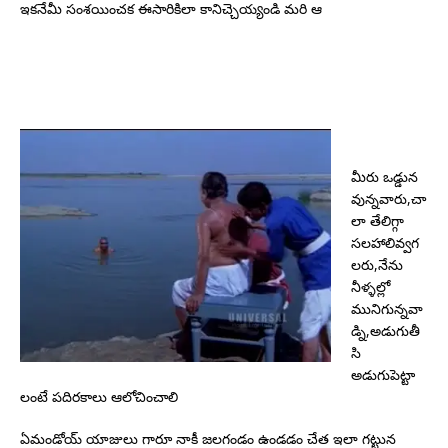
ఇకనేమీ సంశయించక ఈసారికిలా కానిచ్చెయ్యండి మరి ఆ
మీరు ఒడ్డున
వున్నవారు,చా
లా తేలిగ్గా
సలహాలివ్వగ
లరు,నేను
నీళ్ళల్లో
మునిగున్నవా
డ్ని,అడుగుతీ
సి
అడుగుపెట్టా
లంటే పదిరకాలు ఆలోచించాలి
ఏమండోయ్ యాజులు గారూ నాకీ జలగండం ఉండడం చేత ఇలా గట్టున