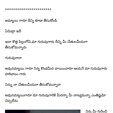
***********************
అమ్మాయి గారూ దీన్ని కూడా తీసుకోండి.
ఏమిట్రా ఇదీ
ఇదా కొత్త పిల్లంగోవి,మా గురువుగారు దీన్ని మీ చేతులమీదుగా
తీసుకోమన్నారు
గురువుగారా
అవునమ్మాయి గారూ నిన్న కొండమీద వాయించారూ ఆయనే మా గురువుగారు
హరిబాబు గారు
నిన్ను నా చేతులమీదుగా తీసుకోమన్నారా
అవునమ్మాయిగారూ మా గురువుగారికి మీరన్నా మీ నాట్యమన్నా ఎంతిష్టమో
చెప్పలేను
నిన్న మీ గురించి