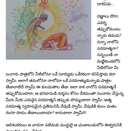
దారివిడు…
దణ్ణాలు దొరా,
ఎవర్ని
తప్పుకోమంటు
న్నారు తమరు?
నన్నా నాలోని
పరమాత్మనా?
నన్నయితే నా
మట్టికుండలోని
నీటిలోనూ మీ
బంగారు పాత్రలోని నీటిలోనూ ఒకే సూర్యుడు ఒకేరకంగా కనిపిస్తాడు కదా
స్వామీ. అలాగే తమలోనూ నాలోనూ ఒకే పరమాత్ముడున్నాడు.పాత్రల
తేడాలాటిదే స్వామీ ఈ కులమతాల తేడా. అలా కాక నాలోని పరమాత్మనే
తప్పుకోమంటారా, ఆ భగవానుడి దర్శనం కోసం దేశమంతా సంచారం చేస్తున్న
మీరు మీకు ఎదురైన పరమాత్మని తప్పుకు పొమ్మంటారా స్వామీ. ఆత్మ
పరమాత్మ స్వరూపమైన ప్రతిమనిషీ దేవుడే స్వామీ. దేవుడికి కులం మతం
రంగూ రూపం తేడాలుంటాయా? కాదంటారా స్వామీ!!!
ఆదిశంకరులు ఆ వాదనా పటిమకు ముగ్ధులై ఆ ఛండాలుడులోని ఈశ్వరునికి