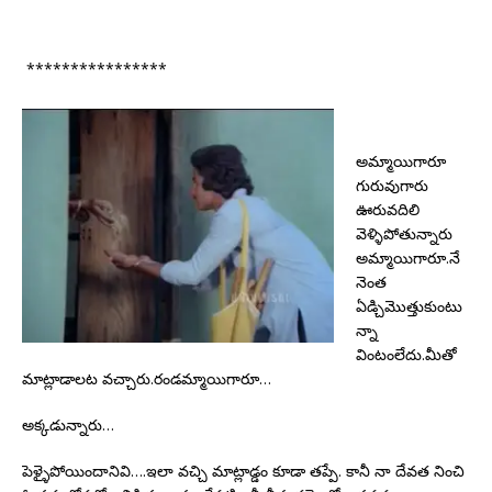
****************
అమ్మాయిగారూ
గురువుగారు
ఊరువదిలి
వెళ్ళిపోతున్నారు
అమ్మాయిగారూ.నే
నెంత
ఏడ్చిమొత్తుకుంటు
న్నా
వింటంలేదు.మీతో
మాట్లాడాలట వచ్చారు.రండమ్మాయిగారూ…
అక్కడున్నారు…
పెళ్ళైపోయిందానివి….ఇలా వచ్చి మాట్లాడ్డం కూడా తప్పే. కానీ నా దేవత నించి