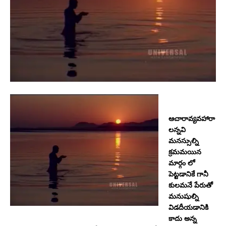
ఆచారావ్యవహారా
లన్నవి
మనస్సుల్ని
క్రమమయిన
మార్గం లో
పెట్టడానికే గానీ
కులమనే పేరుతో
మనుషుల్ని
విడదీయడానికి
కాదు అన్న