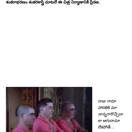
శంకరాభరణం శంకరశాస్త్రి మాటలే ఈ చిత్ర నిర్మాణానికి ప్రేరణ.
రాజు గారూ
హారతికి మా
నాన్నగారొచ్చేదా
కా ఆగుదామా
లేకపోతే…