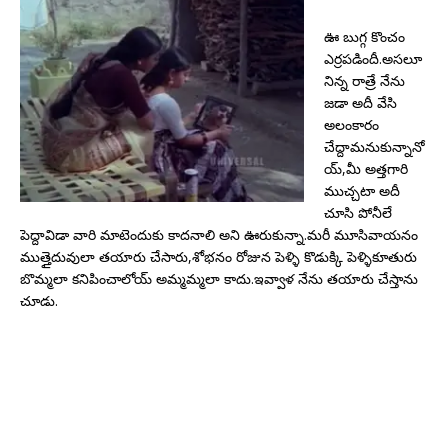
ఊ బుగ్గ కొంచం
ఎర్రపడిందీ.అసలూ
నిన్న రాత్రే నేను
జడా అదీ వేసి
అలంకారం
చేద్దామనుకున్నానో
య్,మీ అత్తగారి
ముచ్చటా అదీ
చూసి పోనీలే
పెద్దావిడా వారి మాటెందుకు కాదనాలి అని ఊరుకున్నా.మరీ మూసివాయనం
ముత్తైదువులా తయారు చేసారు,శోభనం రోజున పెళ్ళి కొడుక్కి పెళ్ళికూతురు
బొమ్మలా కనిపించాలోయ్ అమ్మమ్మలా కాదు.ఇవ్వాళ నేను తయారు చేస్తాను
చూడు.