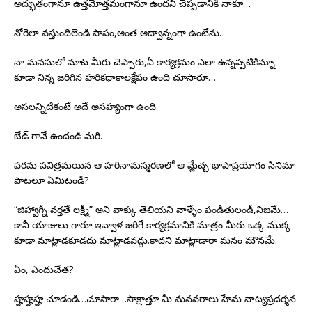
అద్భుతంగానూ ఉత్తమోత్తమంగానూ ఉందని చెప్పడానికి నాకూ…
నోరెలా వస్తుందిలెండి పాపం,అంత అద్వాన్నంగా ఉంటేను.
నా మనసులో మాట మీరు చెప్పారు,ఏ కార్యక్రమం ఎలా ఉన్నప్పటికిన్నూ
కూడా నిన్న జరిగిన హరికధాకాలక్షేపం ఉంది చూసారూ…
అసలన్నిటికంటే అదే అసహ్యంగా ఉంది.
బేడ్ గానే ఉందండి మరి.
పరమ పవిత్రమయిన ఆ హరినామస్మరణలో ఆ మ్లేచ్చ భాషాప్రయోగం సినిమా
పాటలూ ఏమిటండీ?
“జిహ్వాగ్నీ వర్తతే లక్ష్మీ” అని వాక్కు తెలియని వాళ్ళేం పండితులండీ,నిజమే…
కానీ యాజులు గారూ ఇవ్వాళ జరిగే కార్యక్రమానికి మాత్రం మీరు ఒక్క ముక్క
కూడా మాట్లాడకూడదు మాట్లాడవద్దు.కాదని మాట్లాడారా మనం మౌనమే.
ఏం, ఎందుచేత?
హ్హహ్హహ్హ చూడండి…చూసారా…సాక్షాత్తూ మీ మనవరాలు హేమ నాట్యప్రదర్శన