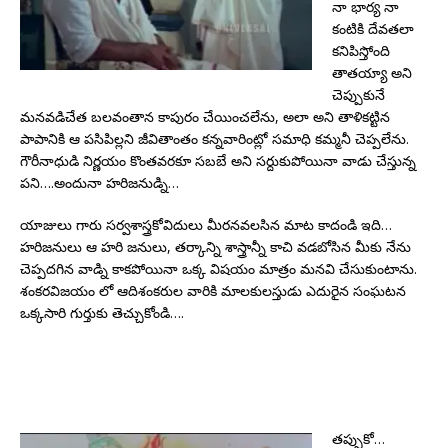
నా భార్య నా
కంటికి దేవతలా
కనిపిస్తోంది
తాతయ్యా అని
చెప్పుకునే
మనవడిచేత బలవంతాన కాపురం చేయించలేను, అలా అని తాళికట్టిన
పాపానికి ఆ పసిపిల్లని జీవితాంతం కన్నవారింట్లో సమాధి కమ్మనీ చెప్పలేను.
గౌరీనాధుడి నిర్ణయం కొంతవరకూ సబబే అని సర్దుకుపోయినా వాడు చేస్తున్న
పని….అందునా హరిజనుడ్ని…
యాజులు గారు సర్వశాస్త్రకోవిదులు మీరనవలసిన మాట కాదండి ఇది…
హరిజనులు ఆ హరి జనులు, తర్కాన్ని శాస్త్రాన్నీ కాచి వడబోసిన మీకు నేను
చెప్పదగిన వాడ్ని కాకపోయినా ఒక్క విషయం మాత్రం మనవి చేసుకుంటాను.
శంకరవిజయం లో ఆదిశంకరుల వారికి మాలకులస్తుడు ఎదురైన సంఘటన
ఒక్కసారి గుర్తుకు తెచ్చుకోండి….
తప్పుకో…