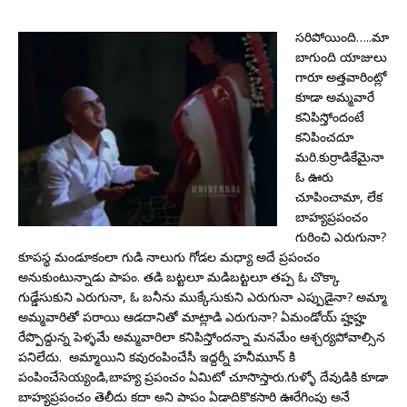
సరిపోయింది…..మా
బాగుంది యాజులు
గారూ అత్తవారింట్లో
కూడా అమ్మవారే
కనిపిస్తోందంటే
కనిపించదూ
మరి.కుర్రాడికేమైనా
ఓ ఊరు
చూపించామా, లేక
బాహ్యప్రపంచం
గురించి ఎరుగునా?
కూపస్థ మండూకంలా గుడి నాలుగు గోడల మధ్యా అదే ప్రపంచం
అనుకుంటున్నాడు పాపం. తడి బట్టలూ మడిబట్టలూ తప్ప ఓ చొక్కా
గుడ్డేసుకుని ఎరుగునా, ఓ బనీను ముక్కేసుకుని ఎరుగునా ఎప్పుడైనా? అమ్మా
అమ్మవారితో పరాయి ఆడదానితో మాట్లాడి ఎరుగునా? ఏమండోయ్ హ్హహ్హ
రేప్పొద్దున్న పెళ్ళమే అమ్మవారిలా కనిపిస్తోందన్నా మనమేం ఆశ్చర్యపోవాల్సిన
పనిలేదు. అమ్మాయిని కవురంపించేసీ ఇద్దర్నీ హనీమూన్ కి
పంపించేసెయ్యండి,బాహ్య ప్రపంచం ఏమిటో చూసొస్తారు.గుళ్ళో దేవుడికి కూడా
బాహ్యప్రపంచం తెలీదు కదా అని పాపం ఏడాదికొకసారి ఊరేగింపు అనే