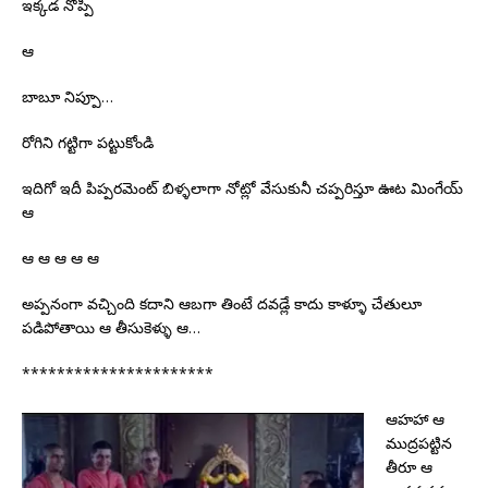
ఇక్కడ నొప్పి
ఆ
బాబూ నిప్పూ…
రోగిని గట్టిగా పట్టుకోండి
ఇదిగో ఇదీ పిప్పరమెంట్ బిళ్ళలాగా నోట్లో వేసుకునీ చప్పరిస్తూ ఊట మింగేయ్
ఆ
ఆ ఆ ఆ ఆ ఆ
అప్పనంగా వచ్చింది కదాని ఆబగా తింటే దవడ్లే కాదు కాళ్ళూ చేతులూ
పడిపోతాయి ఆ తీసుకెళ్ళు ఆ…
**********************
ఆహహా ఆ
ముద్రపట్టిన
తీరూ ఆ