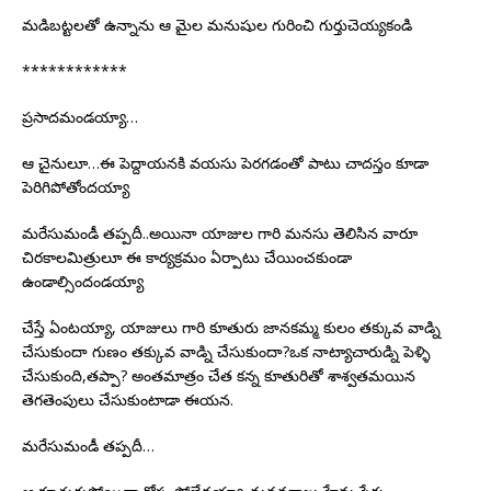
మడిబట్టలతో ఉన్నాను ఆ మైల మనుషుల గురించి గుర్తుచెయ్యకండి
************
ప్రసాదమండయ్యా…
ఆ చైనులూ…ఈ పెద్దాయనకి వయసు పెరగడంతో పాటు చాదస్తం కూడా
పెరిగిపోతోందయ్యా
మరేసుమండీ తప్పదీ..అయినా యాజుల గారి మనసు తెలిసిన వారూ
చిరకాలమిత్రులూ ఈ కార్యక్రమం ఏర్పాటు చేయించకుండా
ఉండాల్సిందండయ్యా
చేస్తే ఏంటయ్యా, యాజులు గారి కూతురు జానకమ్మ కులం తక్కువ వాడ్ని
చేసుకుందా గుణం తక్కువ వాడ్ని చేసుకుందా?ఒక నాట్యాచారుడ్ని పెళ్ళి
చేసుకుంది,తప్పా? అంతమాత్రం చేత కన్న కూతురితో శాశ్వతమయిన
తెగతెంపులు చేసుకుంటాడా ఈయన.
మరేసుమండీ తప్పదీ…