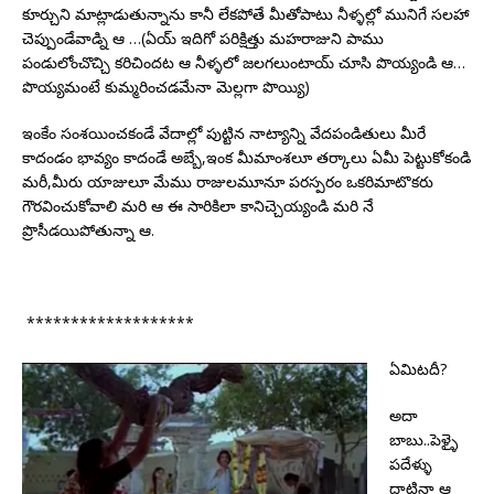
కూర్చుని మాట్లాడుతున్నాను కానీ లేకపోతే మీతోపాటు నీళ్ళల్లో మునిగే సలహా
చెప్పుండేవాడ్ని ఆ …(ఏయ్ ఇదిగో పరిక్షిత్తు మహరాజుని పాము
పండులోంచొచ్చి కరిచిందట ఆ నీళ్ళలో జలగలుంటాయ్ చూసి పొయ్యండి ఆ…
పొయ్యమంటే కుమ్మరించడమేనా మెల్లగా పొయ్యి)
ఇంకేం సంశయించకండే వేదాల్లో పుట్టిన నాట్యాన్ని వేదపండితులు మీరే
కాదండం భావ్యం కాదండే అబ్బే,ఇంక మీమాంశలూ తర్కాలు ఏమీ పెట్టుకోకండి
మరీ,మీరు యాజులూ మేము రాజులమూనూ పరస్పరం ఒకరిమాటొకరు
గౌరవించుకోవాలి మరి ఆ ఈ సారికిలా కానిచ్చెయ్యండి మరి నే
ప్రొసీడయిపోతున్నా ఆ.
*******************
ఏమిటదీ?
అదా
బాబు..పెళ్ళై
పదేళ్ళు
దాటినా ఆ