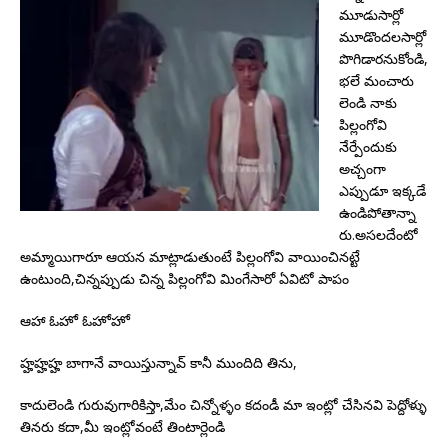
మూడుసార్లో
మూడొందలసార్లో
పొగిడారనుకోండి,
భలే మంచారు
లెండి నాకు
పిల్లంగోవి
నేర్పేందుకు
అచ్చంగా
ఎప్పుడూ ఇక్కడే
ఉండిపోతాన్నా
రు.అసలదేంటో
అమ్మాయిగారూ ఆయన మాట్లాడుతుంటే పిల్లంగోవి వాయించినట్టే
ఉంటుంది,చిన్నప్పుడు చిన్న పిల్లంగోవి మింగేసారో ఏవిటో పాపం
ఆహా ఓహో ఓహోహో
హ్హహ్హహ్హ బాగానే వాయిస్తున్నావ్ కానీ ముందిది తిను,
కాదులెండి గురువుగారికిస్తా,మేం చిన్నోళ్ళం కదండీ మా ఇంట్లో చేసినవి పెద్దోళ్ళు
తినరు కదా,మీ ఇంట్లోవంటే తింటార్లెండి