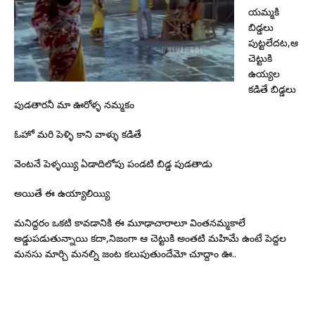
యమ్మకి
బిడ్డలు
పుట్టలేదట,ఆ
చెట్టుకి
ఉయ్యల
కడితే బిడ్డలు
పుడతారనీ మా ఊరోళ్ళ నమ్మకం
ఓహో మరి పెళ్ళి కాని వాళ్ళు కడితే
వెంటనే పెళ్ళయ్యి ఏడాదిలోపు పండటి బిడ్డ పుడతాడు
అయితే ఈ ఉయ్యాలియ్యి
మనిద్దరం ఒకటి కావడానికి ఈ మూఢాచారాలూ వింతనమ్మకాలే
అడ్డుపడుతున్నాయి కదా,నిజంగా ఆ చెట్టుకి అంతటి మహిమే ఉంటే పెద్దల
మనసు మార్చి మనల్ని జంట కలుపుతుందేమో చూద్దాం ఊ..