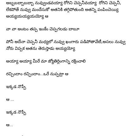
అబ్బబబ్బాబబ్బా నువ్వుండవయ్యా రోగిని చెప్పనీవయ్యా రోగిని చెప్పనీ,
లేకపోతే నువ్వు మందేసుకో అతనికి తగ్గిపోతుంది అతన్ని పంపించెయ్యి
అయ్యయయ్యయయ్యో ఆ
వా వా అంటం తప్ప ఇంకేం చెప్పగలడు బాబూ
పోనీ అదేనా చెప్పనీ మధ్యలో నువ్వు ఖంగారు పడిపోతావేటీ,అసలు నువ్వు
నోరు విప్పక అతను తెరుస్తాడు అయ్యయ్యో
అయ్యా అయ్యా మీరే మా జ్యోతిర్లింగాన్ని రక్షించాలి
రచ్చిందాం రచ్చిందాం…ఒరే నుప్పట్రా ఆ
ఇక్కడ నొప్పీ
ఆ …
ఇక్కడ నొప్పీ
ఆ…