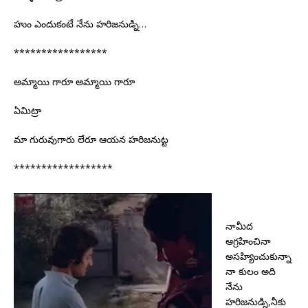
హుం ఎందుకంటే నేను హరిజనుడ్ని…
*****************
అమ్మాయి గారూ అమ్మాయి గారూ
ఏమిట్రా
మా గురువుగారు లేరూ ఆయన హరిజనుట్ట
******************
నామీద
ఆగ్రహించినా
అసహ్యించుకున్నా
నా కులం అది
నేను
హరిజనుడ్ని,నీకు