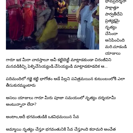
భావప్రదర్శనా
సాక్షాత్తూ
పార్వతీదేవి
ప్రత్యక్షమై
నృత్యం
చేసిందా
అనిపించింది
మరి.చూడండి
యాజులు
గారూ ఇక మీరా చాదస్తాలూ అవీ కట్టిబెట్టీ మాట్లాడకుండా చిరంజీవిని
మనవడికిచ్చి పెళ్ళిచేసెయ్యండి.చేసెయ్యండి మాట్లాడకూడదిక ఆ…
పదిమందిలో గజ్జె కట్టి భాగోతం ఆడే పిల్లని పవిత్రమయిన కుటుంబంలోకి ఎలా
తీసుకురమ్మంటారు
అసలు యాజులు గారూ మీరు పూజా సమయంలో నృత్యం దర్శయామీ
అంటున్నారా లేదా?
అంటాం,అదీ భగవంతుడికి ఒకవిధమయిన సేవ
అమ్మాయి నృత్యం చేస్తూ భగవంతునికి సేవ చేస్తూంది కదామరి అంచేత