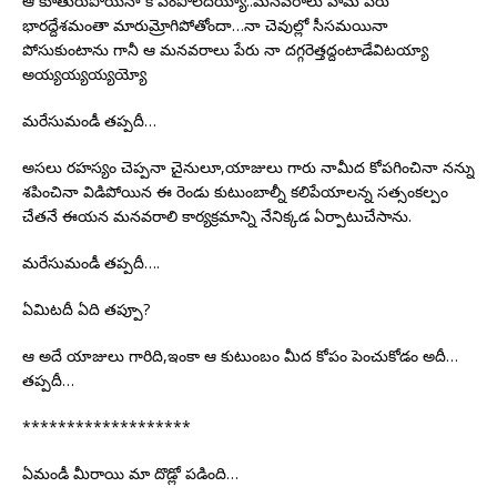
ఆ కూతురుపోయినా కోపంపోలేదయ్యా..మనవరాలు హేమ పేరు
భారద్దేశమంతా మారుమ్రోగిపోతోందా…నా చెవుల్లో సీసమయినా
పోసుకుంటాను గానీ ఆ మనవరాలు పేరు నా దగ్గరెత్తద్దంటాడేవిటయ్యా
అయ్యయ్యయ్యయ్యో
మరేసుమండీ తప్పదీ…
అసలు రహస్యం చెప్పనా చైనులూ,యాజులు గారు నామీద కోపగించినా నన్ను
శపించినా విడిపోయిన ఈ రెండు కుటుంబాల్నీ కలిపేయాలన్న సత్సంకల్పం
చేతనే ఈయన మనవరాలి కార్యక్రమాన్ని నేనిక్కడ ఏర్పాటుచేసాను.
మరేసుమండీ తప్పదీ….
ఏమిటదీ ఏది తప్పూ?
ఆ అదే యాజులు గారిది,ఇంకా ఆ కుటుంబం మీద కోపం పెంచుకోడం అదీ…
తప్పదీ…
*******************
ఏమండీ మీరాయి మా దొడ్లో పడింది…