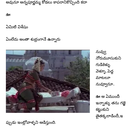
అవునూ అన్నపూర్ణమ్మ కోడలు కాపరానికొచ్చింది కదా
ఊ
ఏమిటి విశేషం
ఏంలేదు అంతా శుభ్రంగానే ఉన్నారు
నువ్వు
నోరుమూసుకుని
గుడికెళ్ళు
వెళ్ళూ..పెద్ద
మాటలూ
నువ్వూనూ..
ఊ ఆ ఏముందీ
ఇన్నాళ్ళు తను గజ్జె
కట్టుకుని
తైతక్కలాడిందీ,ఇ
ప్పుడు ఇంట్లోవాళ్ళని ఆడిస్తుంది.