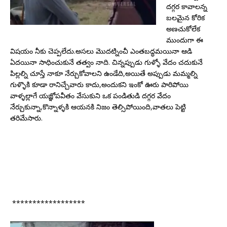
దగ్గర కావాలన్న
బలమైన కోరిక
అణచుకోలేక
ముందుగా ఈ
విషయం నీకు చెప్పలేదు.అసలు మొదట్నించీ ఎంతబద్ధమయినా ఆడి
ఏదయినా సాధించుకునే తత్వం నాది. చిన్నప్పుడు గుళ్ళో వేదం చదుకునే
పిల్లల్ని చూస్తే నాకూ నేర్చుకోవాలని ఉండేది,అయితే అప్పుడు మమ్మల్ని
గుళ్ళొకి కూడా రానిచ్చేవారు కాదు,అందుకని ఇంకో ఊరు పారిపోయి
వాళ్ళల్లాగే యజ్ఞోపవీతం వేసుకుని ఒక పండితుడి దగ్గర వేదం
నేర్చుకున్నా,కొన్నాళ్ళకి ఆయనకి నిజం తెల్సిపోయింది,వాతలు పెట్టి
తరిమేసారు.
******************