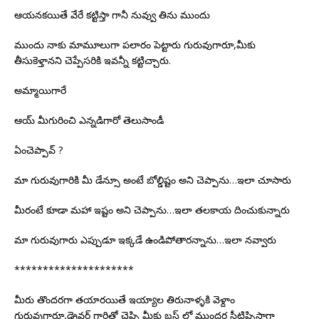
ఆయనకయితే వేరే కట్టిస్తా గానీ నువ్వు తిను ముందు
ముందు నాకు మామూలుగా పలారం పెట్టారు గురువుగారూ,మీకు
తీసుకెళ్తానని చెప్పేసరికి ఇవన్నీ కట్టిచ్చారు.
అమ్మాయిగారే
ఆయ్ మీగురించి ఎన్నడిగారో తెలుసాండీ
ఏంచెప్పావ్ ?
మా గురువుగారికి మీ డేన్సూ అంటే బోల్డిష్టం అని చెప్పాను…ఇలా చూసారు
మీరంటే కూడా మహా ఇష్టం అని చెప్పాను…ఇలా తలకాయ దించుకున్నారు
మా గురువుగారు ఎప్పుడూ ఇక్కడే ఉండిపోతారన్నాను…ఇలా నవ్వారు
*********************
మీరు తొందరగా తయారయితే ఇయ్యాల తిరునాళ్ళకి వెళ్దాం
గురువుగారూ,డ్రైవర్ గారితో చెప్పి మీకు బస్ లో ముందర సీటిప్పిస్తాగా