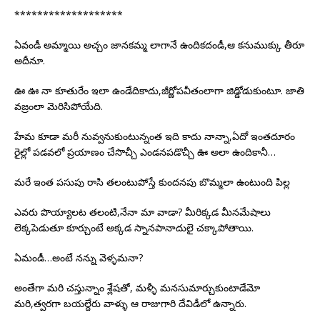
*******************
ఏవండీ అమ్మాయి అచ్చం జానకమ్మ లాగానే ఉందికదండీ,ఆ కనుముక్కు తీరూ
అదీనూ.
ఊ ఊ నా కూతురేం ఇలా ఉండేదికాదు,జీర్ణోపవీతంలాగా జిడ్డోడుకుంటూ. జాతి
వజ్రంలా మెరిసిపోయేది.
హేమ కూడా మరీ నువ్వనుకుంటున్నంత ఇది కాదు నాన్నా,ఏదో ఇంతదూరం
రైల్లో పడవలో ప్రయాణం చేసొచ్చీ ఎండనపడొచ్చీ ఊ అలా ఉందికానీ…
మరే ఇంత పసుపు రాసి తలంటుపోస్తే కుందనపు బొమ్మలా ఉంటుంది పిల్ల
ఎవరు పొయ్యాలట తలంటి,నేనా మా వాడా? మీరిక్కడ మీనమేషాలు
లెక్కపెడుతూ కూర్చుంటే అక్కడ స్నానపానాదులై చక్కాపోతాయి.
ఏమండీ…అంటే నన్ను వెళ్ళమనా?
అంతేగా మరి చస్తున్నాం శ్లేషతో, మళ్ళీ మనసుమార్చుకుంటాడేమో
మరి,త్వరగా బయల్దేరు వాళ్ళు ఆ రాజుగారి దేవిడీలో ఉన్నారు.