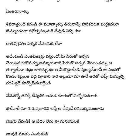
ఏంతిరునాళ్ళు
శివరాత్రుంది కదండీ ఈ మూన్నాళ్ళు తిరునాళ్ళే,హరికధలూ బుర్రకధలూ
బెమ్మాండంగా రధోత్సవం,మరి దేవుడి పెళ్ళి కదా
రాతివిగ్రహాల పెళ్ళికి నేనెందుకులేరా
అదేంటండీ ఎంతపుణ్యం వస్తుందో,మీ పేరుతో అర్చన
చేయించచుకోవచ్చు,అమ్మాయిగారి పేరుతో అర్చన చేయించచ్చు ఆ
తర్వాతేమో రధం లాగచ్చు,ఊ ఆ మీరొద్దులేండి పుణ్యమేగానీ ఆ ఎండలో
కొంచం కష్టం,ఆ పెద్ద పూజారి గారి అల్లుడూ మా ఊరే ఆరితో చెప్పి మిమ్మల్ని
రధమ్మీదే కూర్చోబెడతాల్లెండీ
నేనెవర్నో తెలిస్తే దేవుడికి ఆమడ దూరంలో నిల్చోబెడతారు
భలేవారే మా గురువుగారని చెప్తే ఆ దేవుడే రధమెక్కమంటాడు
నిజమె దేవుడికి ఆ బేధం లేదు,ఈ మనుషులకే
వాళ్ళకి మాత్రం ఎందుకండీ