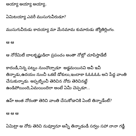
అయ్యా అయ్యా అయ్యా..
ఏమిటయ్యా ఎవరీ ముసుగువీరుడూ?
ముసుగువీరుడు కాదయ్యా మా మేనమామ కుమారుడు జ్యోతిర్లింగం.
ఆ ఆ
ఆ నోరేమిటీ బాలకృష్ణుడిలా ప్రపంచం అంతా నోట్లో చూపిస్తాడేటీ
కాదండీ,నిన్న పట్నం నుంచొచ్చాడూ అడ్డమయినవి అవీ ఇవీ
తిన్నాడు,ఉదయం నుంచీ ఒకటే డోకులు,ఇందాకా ఓఓఓఓఓ అని పేద్ద వాంతి
చేసుకున్నాడు. అప్పట్నించీ తెరిచిన నోరు తెరిచినట్టే
ఉండిపోయింది,ఏమయిందిరా అంటే ఏమీ చెప్పడూ…
ఉహ్ అంత నోరంతా తెరిచి వాంతి చేసుకోడానికి ఏంటి తిన్నాడేంటీ?
ఆ ఆ ఆ
ఏమిట్రా ఆ నోరు తెరిచి నువ్వూనూ అన్నీ తిన్నాడండీ సర్వం సహా నానా గడ్డీ