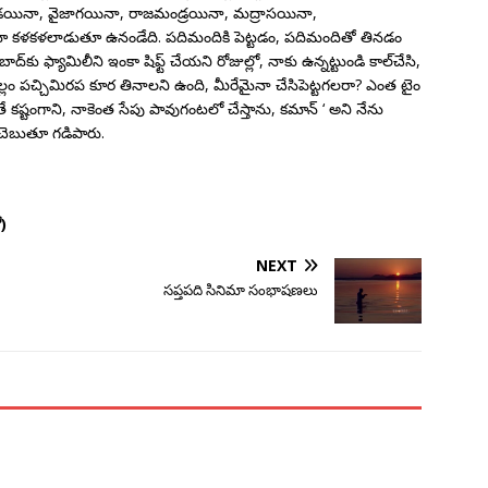
యినా, వైజాగయినా, రాజమండ్రయినా, మద్రాసయినా,
ళకళలాడుతూ ఉనండేది. పదిమందికి పెట్టడం, పదిమందితో తినడం
కు ఫ్యామిలీని ఇంకా షిఫ్ట్ చేయని రోజుల్లో, నాకు ఉన్నట్టుండి కాల్‌చేసి,
లం పచ్చిమిరప కూర తినాలని ఉంది, మీరేమైనా చేసిపెట్టగలరా? ఎంత టైం
కష్టంగాని, నాకెంత సేపు పావుగంటలో చేస్తాను, కమాన్ ‘ అని నేను
 చెబుతూ గడిపారు.
ో)
NEXT
సప్తపది సినిమా సంభాషణలు