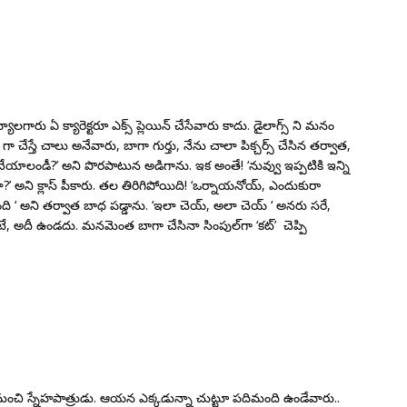
యాలగారు ఏ క్యారెక్టరూ ఎక్స్‌ ప్లెయిన్ చేసేవారు కాదు. డైలాగ్స్‌ ని మనం
్ట్‌ గా చేస్తే చాలు అనేవారు, బాగా గుర్తు, నేను చాలా పిక్చర్స్ చేసిన తర్వాత,
 చేయాలండీ?’ అని పొరపాటున అడిగాను. ఇక అంతే! ‘నువ్వు ఇప్పటికి ఇన్ని
ేశావా?’ అని క్లాస్ పీకారు. తల తిరిగిపోయిది! ‘ఒర్నాయనోయ్, ఎందుకురా
ంది ‘ అని తర్వాత బాధ పడ్డాను. ‘ఇలా చెయ్, అలా చెయ్ ‘ అనరు సరే,
, అదీ ఉండదు. మనమెంత బాగా చేసినా సింపుల్‌గా ‘కట్’ చెప్పి
ంచి స్నేహపాత్రుడు. ఆయన ఎక్కడున్నా చుట్టూ పదిమంది ఉండేవారు..