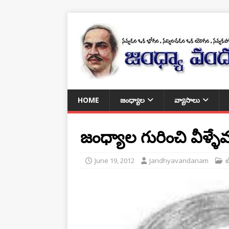
HOME
జంధ్యాల
వ్యాసాలు
జంధ్యాల గురించి వీళ్ళ
June 19, 2012
Jandhyavandanam
ట