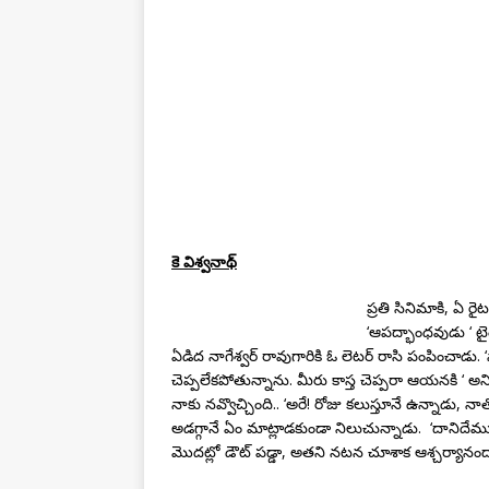
కె విశ్వనాథ్
ప్రతి సినిమాకి, ఏ ర
‘ఆపద్భాంధవుడు ‘ ట
ఏడిద నాగేశ్వర్ రావుగారికి ఓ లెటర్ రాసి పంపించాడు. ‘
చెప్పలేకపోతున్నాను. మీరు కాస్త చెప్పరా ఆయనకి ‘ అని
నాకు నవ్వొచ్చింది.. ‘అరే! రోజు కలుస్తూనే ఉన్నాడు,
అడగ్గానే ఏం మాట్లాడకుండా నిలుచున్నాడు. ‘దానిదేముం
మొదట్లో డౌట్ పడ్డా, అతని నటన చూశాక ఆశ్చర్యానం