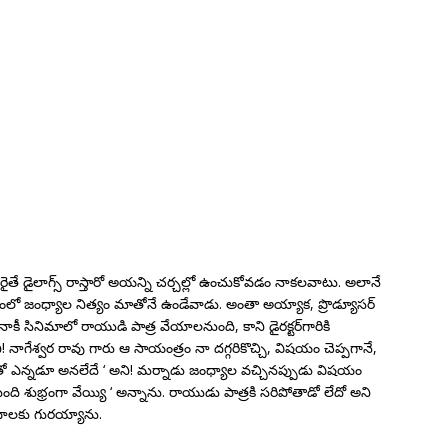
ైటరైతే డైలాగ్స్ రాస్తారో అయన్ని చర్చల్లో ఉంచుకోవడం నాకలవాటు. అలానే
ైంలో జంధ్యాల నిత్యం మాతోనే ఉండేవాడు. అంతా అయ్యాక, ప్రొడ్యూసర్
నాకీ సినిమాలో రాయుడి పాత్ర వేయాలనుంది, కాని డైరక్టర్‌గారికి
! నాగేశ్వర రావు గారు ఆ సాయంత్రం నా దగ్గరికొచ్చి, విషయం చెప్పగానే,
 నాతో ఎన్నడూ అనలేదే ‘ అని! మర్నాడు జంధ్యాల వచ్చినప్పుడు విషయం
ది శుభ్రంగా వేయ్యి ‘ అన్నాను. రాయుడు పాత్రకి సరిపోతాడో లేదో అని
దాలకు గురయ్యాను.