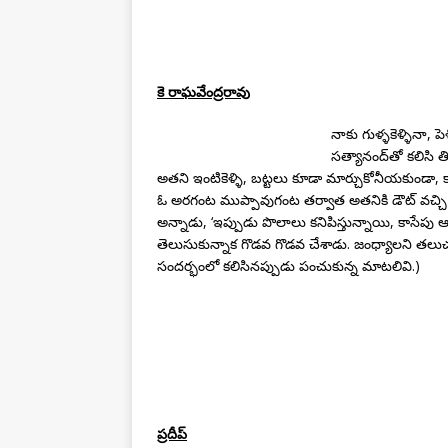
కె రాఘవేంద్రరావు
నాకు గుళ్ళకెళ్ళినా, ప
సత్యానంద్‌తో కలిసి త
అతని ఇంటికెళ్ళి, బట్టలు కూడా మార్చుకోనీయకుండా, కాఫీ
ఓ అరగంట ముప్పావుగంట తర్వాత అతనికి డౌట్ వచ్చి – ‘క
అన్నాడు, ‘ఇప్పుడు పొలాలు కనిపిస్తున్నాయి, కాసేపు 
తెలుసుకున్నాక గొడవ గొడవ చేశాడు. జంధ్యాలని తలుచుకున్
సందర్భంలో కలిసినప్పుడు పంచుకున్న మాటలివి.)
ప్రదీప్