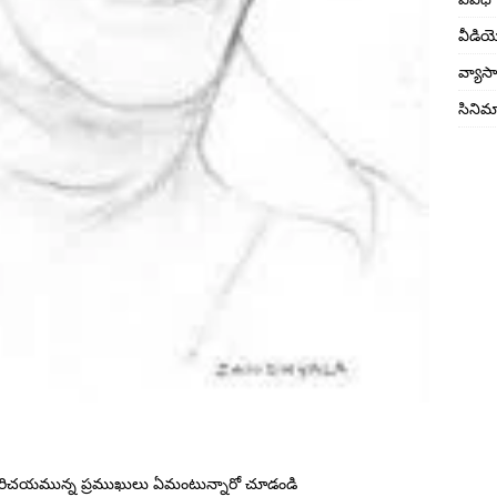
వీడి
వ్యాస
సినిమ
పరిచయమున్న ప్రముఖులు ఏమంటున్నారో చూడండి