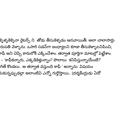
ెళ్ళిళ్ళకెళ్ళినా రైటర్స్ ని తోడు తీసుకెళ్ళడం ఆనవాయితీ. అలా చాలాసార్లు
ిరుపతి వెళ్ళాను. ఒసారి సడన్‌గా జంధ్యాలని కూడా తీసుకెళ్ళాలనిపించి,
 అని చెప్పి కారులోకి ఎక్కించేశాం. తర్వాత పూర్తిగా మాటల్లో పెట్టేశాం.
ాఫీకన్నారు, ఎక్కడికెళ్తున్నాం? పొలాలు కనిపిస్తున్నాయేంటి?’
ఆగితే కొండలు.. ఆ తర్వాత వస్తుంది కాఫీ ‘ అన్నాను. విషయం
నప్పుడల్లా అలాంటివి ఎన్నో గుర్తొస్తాయి.. (దర్శకేంద్రుడు ఏదో