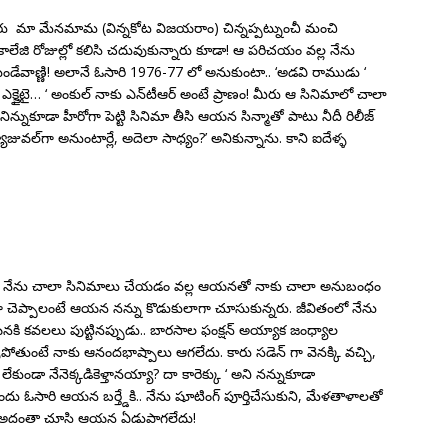
రు మా మేనమామ (విన్నకోట విజయరాం) చిన్నప్పట్నుంచీ మంచి
 కాలేజి రోజుల్లో కలిసి చదువుకున్నారు కూడా! ఆ పరిచయం వల్ల నేను
తుండేవాణ్ణి! అలానే ఓసారి 1976-77 లో అనుకుంటా.. ‘అడవి రాముడు ‘
క్జైటై… ‘ అంకుల్ నాకు ఎన్‌టీఆర్ అంటే ప్రాణం! మీరు ఆ సినిమాలో చాలా
న్నుకూడా హీరోగా పెట్టి సినిమా తీసి ఆయన సిన్మాతో పాటు నీదీ రిలీజ్
ువల్‌గా అనుంటార్లే, అదెలా సాధ్యం?’ అనికున్నాను. కాని ఐదేళ్ళ
ో నేను చాలా సినిమాలు చేయడం వల్ల ఆయనతో నాకు చాలా అనుబంధం
 చెప్పాలంటే ఆయన నన్ను కొడుకులాగా చూసుకున్నరు. జీవితంలో నేను
ి కవలలు పుట్టినప్పుడు.. బారసాల ఫంక్షన్ అయ్యాక జంధ్యాల
ళ్ళిపోతుంటే నాకు ఆనందభాష్పాలు ఆగలేదు. కారు సడెన్ గా వెనక్కి వచ్చి,
ేకుండా నేనెక్కడికెళ్తానయ్యా? దా కారెక్కు ‘ అని నన్నుకూడా
ందు ఓసారి ఆయన బర్త్డేకి.. నేను షూటింగ్ పూర్తిచేసుకుని, మేళతాళాలతో
ాను. అదంతా చూసి ఆయన ఏడుపాగలేదు!