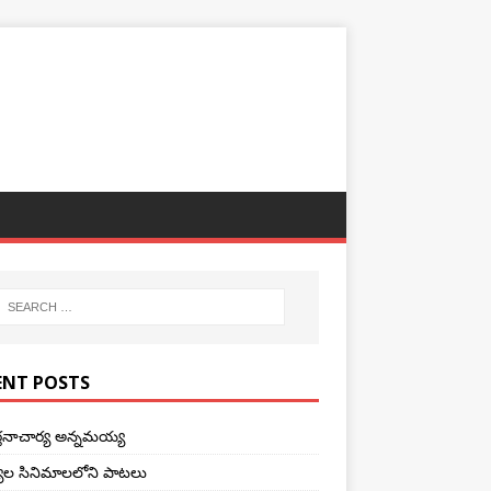
ENT POSTS
ర్తనాచార్య అన్నమయ్య
ాల సినిమాలలోని పాటలు