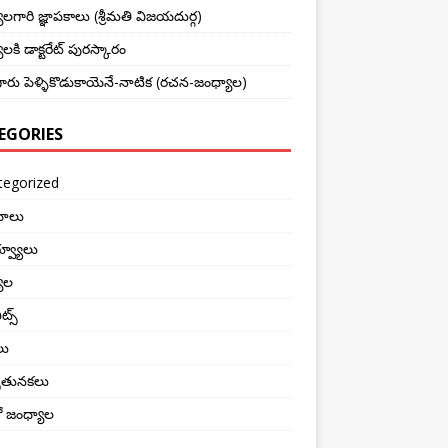
లగారి జ్ఞాపకాలు (శ్రీమతి విజయదుర్గ)
లకి డాక్టరేట్ పురస్కారం
రు పెళ్ళికొడుకాయెనే-నాటిక (రచన-జంధ్యాల)
EGORIES
tegorized
ోలు
వ్యూలు
ాల
ట్స్
లు
ుతునకలు
్లో జంధ్యాల