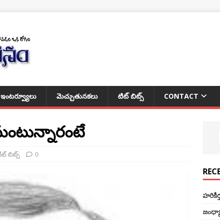
ఇంటర్వ్యూలు
మెచ్చుతునకలు
టిట్ బిట్స్
CONTACT
ేమంటున్నారంటే
ిట్ బిట్స్
0
REC
హరికీ
జంధ్య