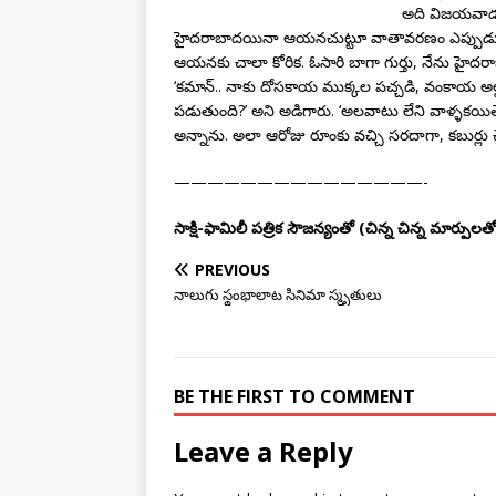
అది విజయవాడ
హైదరాబాదయినా ఆయనచుట్టూ వాతావరణం ఎప్పుడూ క
ఆయనకు చాలా కోరిక. ఓసారి బాగా గుర్తు, నేను హైదరాబాద్‌
‘కమాన్.. నాకు దోసకాయ ముక్కల పచ్చడి, వంకాయ అల్
పడుతుంది?’ అని అడిగారు. ‘అలవాటు లేని వాళ్ళకయితే 
అన్నాను. అలా ఆరోజు రూంకు వచ్చి సరదాగా, కబుర్లు
———————————————-
సాక్షి-ఫామిలీ పత్రిక సౌజన్యంతో (చిన్న చిన్న మార్పులత
PREVIOUS
నాలుగు స్థంభాలాట సినిమా స్మృతులు
BE THE FIRST TO COMMENT
Leave a Reply