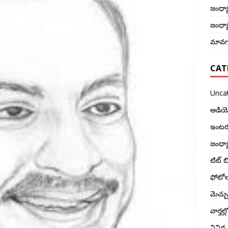
జంధ్యా
జంధ్యా
మావగా
CAT
Unca
ఆడియ
ఇంటర్
జంధ్య
టిట్ బి
ఫోటో
మెచ్చ
వార్తల
వివిధ