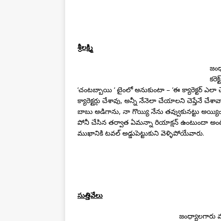
శ్రీ
లక్ష్మి
జంధ్
కరెక
‘చంటబ్బాయి ‘ టైంలో అనుకుంటా – ‘ఈ క్యారెక్టర్ ఎలా
క్యారెక్టర్లు చేశావు, అన్నీ నేనెలా చేయాలని చెప్తేనే చ
బాబు అడిగాను, నా గొయ్యి నేను తవ్వుకునట్టు అయ్యి
పోనీ చేసిన తర్వాత ఏమన్నా రియాక్షన్ ఉంటుందా అంటే
ముఖానికి టవల్ అడ్డుపెట్టుకుని వెళ్ళిపోయేవారు.
సుత్తివేలు
జంధ్యాలగారు మ