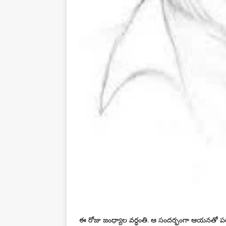
ఈ రోజు జంధ్యాల వర్ధంతి. ఆ సందర్భంగా ఆయనతో 