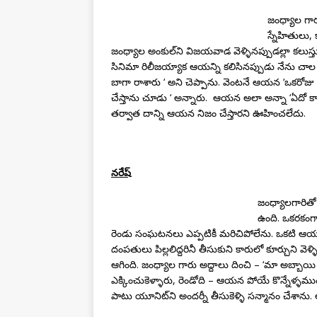
జంధ్యాల గా
స్నేహితులు,
జంధ్యాల అంకుల్‌ని విజయవాడ వెళ్ళినప్పుడల్లా కలుస్
సినిమా రిలీజయ్యాక ఆయన్ని కలిసినప్పుడు నేను చాల ఎ
బాగా రాశారు ‘ అని చెప్పాను. వెంటనే ఆయన ‘ఒకరోజు ని
చేస్తాను చూడు ‘ అన్నారు. ఆయన అలా అన్నా ‘ఏదో క్యాజ
తర్వాత దాన్ని ఆయన నిజం చేస్తారని ఊహించలేదు.
నరేష్
జంధ్యాలగారిత
ఉంది. ఒకరకంగా
రెండు సంఘటనలు ఎప్పటికీ మరిచిపోలేను. ఒకటి ఆయనక
దంపతులు పిల్లలిద్దరినీ తీసుకుని కారులో కూర్చుని వె
ఆగింది. జంధ్యాల గారు అద్దాలు దించి – ‘మా అబ్బాయి ల
ఎక్కించుకెళ్ళారు, రెండోది – ఆయన పోయే కొన్నేళ్ళము
పాటు యూనిట్‌ని అందర్నీ తీసుకెళ్ళి సన్మానం చేశ