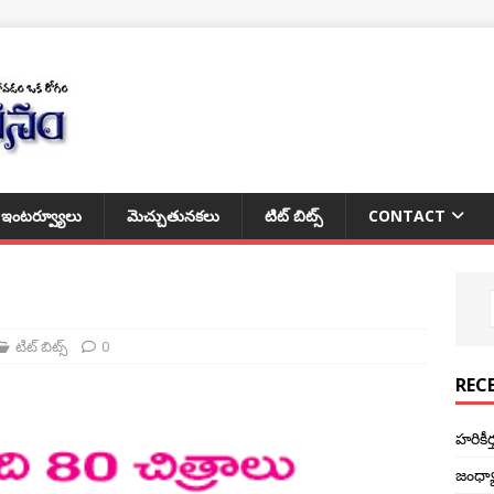
ఇంటర్వ్యూలు
మెచ్చుతునకలు
టిట్ బిట్స్
CONTACT
టిట్ బిట్స్
0
REC
హరికీ
జంధ్య