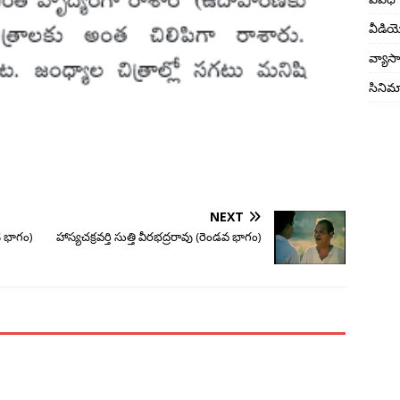
వీడి
వ్యాస
సినిమ
NEXT
టి భాగం)
హాస్యచక్రవర్తి సుత్తి వీరభద్రరావు (రెండవ భాగం)