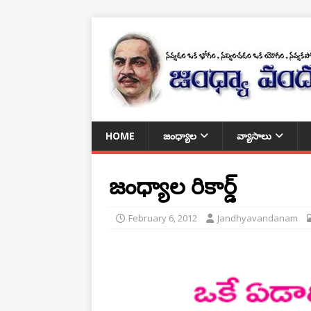
HOME
జంధ్యాల
వ్యాసాలు
జంధ్యాల రికార్డ్
February 6, 2012
Jandhyavandanam