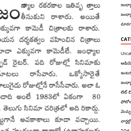
జంధ్యా
జంధ్యా
మావగా
CAT
Unca
ఆడియ
ఇంటర్
జంధ్య
టిట్ బి
ఫోటో
మెచ్చ
వార్తల
వివిధ