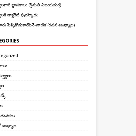
లగారి జ్ఞాపకాలు (శ్రీమతి విజయదుర్గ)
లకి డాక్టరేట్ పురస్కారం
రు పెళ్ళికొడుకాయెనే-నాటిక (రచన-జంధ్యాల)
EGORIES
tegorized
ోలు
వ్యూలు
ాల
ట్స్
లు
ుతునకలు
్లో జంధ్యాల