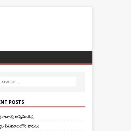
ENT POSTS
ర్తనాచార్య అన్నమయ్య
ాల సినిమాలలోని పాటలు