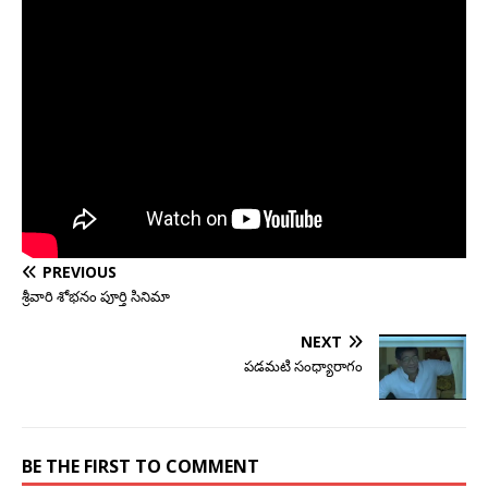
PREVIOUS
శ్రీవారి శోభనం పూర్తి సినిమా
NEXT
పడమటి సంధ్యారాగం
BE THE FIRST TO COMMENT