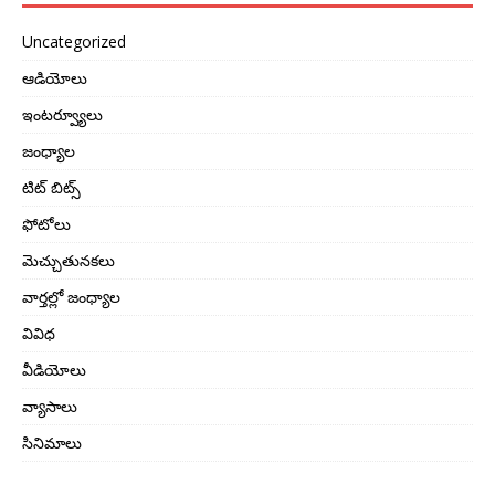
Uncategorized
ఆడియోలు
ఇంటర్వ్యూలు
జంధ్యాల
టిట్ బిట్స్
ఫోటోలు
మెచ్చుతునకలు
వార్తల్లో జంధ్యాల
వివిధ
వీడియోలు
వ్యాసాలు
సినిమాలు