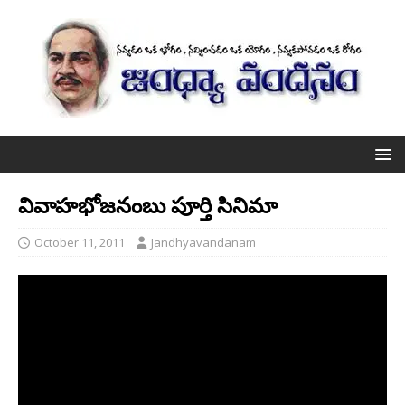
వివాహభోజనంబు పూర్తి సినిమా
October 11, 2011
Jandhyavandanam