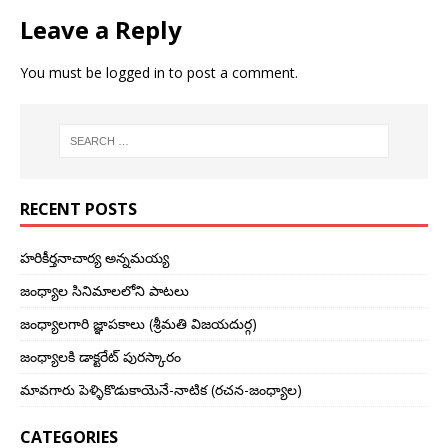
Leave a Reply
You must be
logged in
to post a comment.
RECENT POSTS
హరికీర్తనాచార్య అన్నమయ్య
జంధ్యాల సినిమాలలోని పాటలు
జంధ్యాలగారి జ్ఞాపకాలు (శ్రీమతి విజయదుర్గ)
జంధ్యాలకి డాక్టరేట్ పురస్కారం
మావగారు పెళ్ళికొడుకాయెనే-నాటిక (రచన-జంధ్యాల)
CATEGORIES