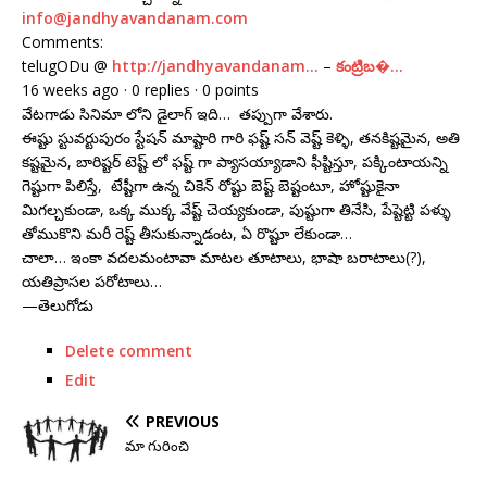
info@jandhyavandanam.com
Comments:
telugODu @
http://jandhyavandanam…
–
కంట్రిబ�…
16 weeks ago · 0 replies · 0 points
వేటగాడు సినిమా లోని డైలాగ్ ఇది… తప్పుగా వేశారు.
ఈష్టు స్టువర్టుపురం స్టేషన్ మాష్టారి గారి ఫష్ట్ సన్ వెష్ట్ కెళ్ళి, తనకిష్టమైన, అతి
కష్టమైన, బారిష్టర్ టెష్ట్ లో ఫష్ట్ గా ప్యాసయ్యాడాని ఫీష్టిస్తూ, పక్కింటాయన్ని
గెష్టుగా పిలిస్తే, టేష్టీగా ఉన్న చికెన్ రోష్టు బెష్ట్ బెష్టంటూ, హోష్టుకైనా
మిగల్చకుండా, ఒక్క ముక్క వేష్ట్ చెయ్యకుండా, పుష్టుగా తినేసి, పేష్టెట్టి పళ్ళు
తోముకొని మరీ రెష్ట్ తీసుకున్నాడంట, ఏ రొష్టూ లేకుండా…
చాలా… ఇంకా వదలమంటావా మాటల తూటాలు, భాషా బరాటాలు(?),
యతిప్రాసల పరోటాలు…
—తెలుగోడు
Delete comment
Edit
PREVIOUS
మా గురించి