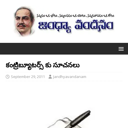
కంట్రిబ్యూటర్స్ కు సూచనలు
September 29, 2011
Jandhyavandanam