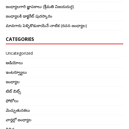
జంధ్యాలగారి జ్ఞాపకాలు (శ్రీమతి విజయదుర్గ)
జంధ్యాలకి డాక్టరేట్ పురస్కారం
మావగారు పెళ్ళికొడుకాయెనే-నాటిక (రచన-జంధ్యాల)
CATEGORIES
Uncategorized
ఆడియోలు
ఇంటర్వ్యూలు
జంధ్యాల
టిట్ బిట్స్
ఫోటోలు
మెచ్చుతునకలు
వార్తల్లో జంధ్యాల