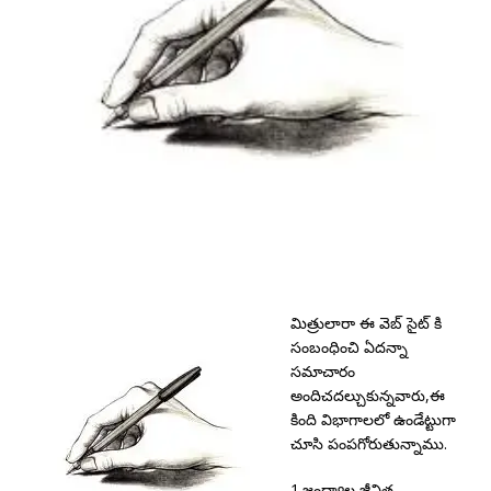
మిత్రులారా ఈ వెబ్ సైట్ కి
సంబంధించి ఏదన్నా
సమాచారం
అందిచదల్చుకున్నవారు,ఈ
కింది విభాగాలలో ఉండేట్టుగా
చూసి పంపగోరుతున్నాము.
1.జంధ్యాల జీవిత