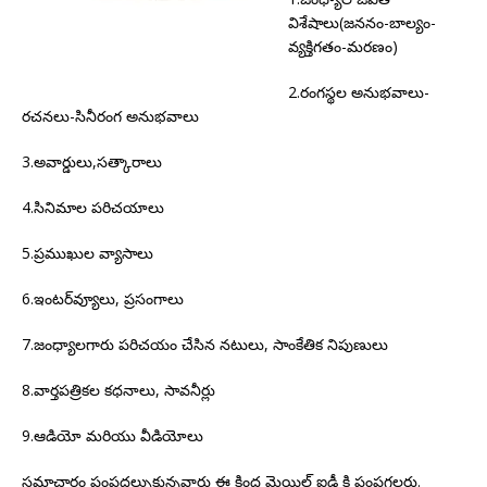
విశేషాలు(జననం-బాల్యం-
వ్యక్తిగతం-మరణం)
2.రంగస్థల అనుభవాలు-
రచనలు-సినీరంగ అనుభవాలు
3.అవార్డులు,సత్కారాలు
4.సినిమాల పరిచయాలు
5.ప్రముఖుల వ్యాసాలు
6.ఇంటర్‌వ్యూలు, ప్రసంగాలు
7.జంధ్యాలగారు పరిచయం చేసిన నటులు, సాంకేతిక నిపుణులు
8.వార్తపత్రికల కధనాలు, సావనీర్లు
9.ఆడియో మరియు వీడియోలు
సమాచారం పంపదల్చుకున్నవారు ఈ కింద మెయిల్ ఐడీ కి పంపగలరు.