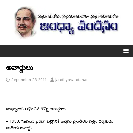
అవార్డులు
September 28, 2011
Jandhyavandanam
జంధ్యాలకు లభించిన కొన్ని అవార్డులు:
– 1983, “ఆనంద భైరవి” చిత్రానికి ఉత్తమ ప్రాంతీయ చిత్రం దర్శకుడు
జాతీయ అవార్డు