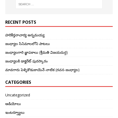
RECENT POSTS
హరికీర్తనాచార్య అన్నమయ్య
జంధ్యాల సినిమాలలోని పాటలు
జంధ్యాలగారి జ్ఞాపకాలు (శ్రీమతి విజయదుర్గ)
జంధ్యాలకి డాక్టరేట్ పురస్కారం
మావగారు పెళ్ళికొడుకాయెనే-నాటిక (రచన-జంధ్యాల)
CATEGORIES
Uncategorized
ఆడియోలు
ఇంటర్వ్యూలు