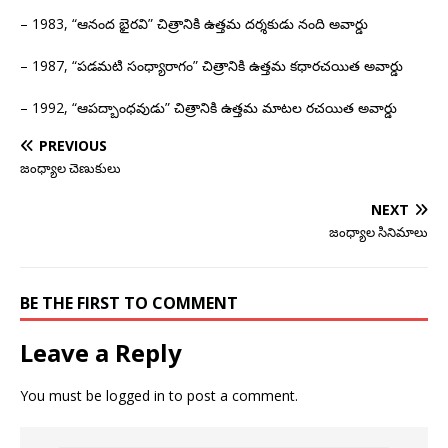
– 1983, “ఆనంద భైరవి” చిత్రానికి ఉత్తమ దర్శకుడు నంది అవార్డు
– 1987, “పడమటి సంధ్యారాగం” చిత్రానికి ఉత్తమ కధారచయిత అవార్డు
– 1992, “ఆపద్బాంధవుడు” చిత్రానికి ఉత్తమ మాటల రచయిత అవార్డు
PREVIOUS
జంధ్యాల చెణుకులు
NEXT
జంధ్యాల సినిమాలు
BE THE FIRST TO COMMENT
Leave a Reply
You must be
logged in
to post a comment.